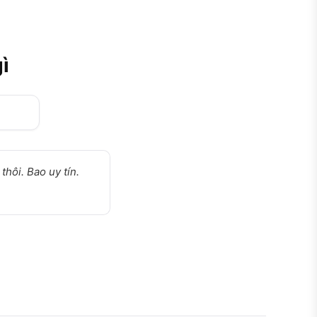
ì
hôi. Bao uy tín.