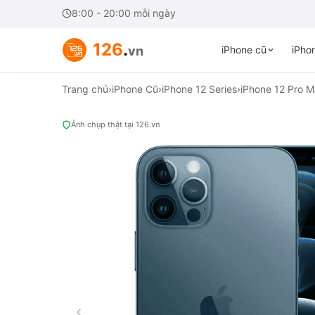
8:00 - 20:00 mỗi ngày
126
.
vn
iPhone cũ
iPhon
Trang chủ
›
iPhone Cũ
›
iPhone 12 Series
›
iPhone 12 Pro 
Ảnh chụp thật tại 126.vn