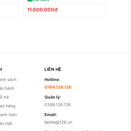
11.600.000đ
H
LIÊN HỆ
ính sách
Hotline:
0764.126.126
ảo hành
i trả
Quản lý:
0398.126.126
iao hàng
hanh toán
Email:
lienhe@126.vn
ảo mật