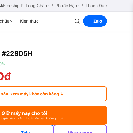
Freeship P. Long Châu · P. Phước Hậu · P. Thanh Đức
chữa
Kiến thức
Zalo
x #228D5H
00%
0đ
 bán, xem máy khác còn hàng ↓
Giữ máy này cho tôi
 · giữ riêng 24h · hoàn đủ nếu không mua
Messenger
Zalo