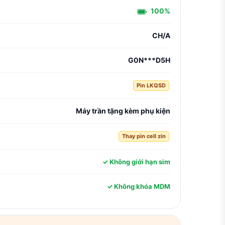
100%
CH/A
G0N***D5H
Pin LKQSD
Máy trần tặng kèm phụ kiện
Thay pin cell zin
✓ Không giới hạn sim
✓ Không khóa MDM