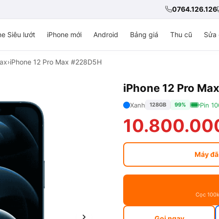
0764.126.126
e Siêu lướt
iPhone mới
Android
Bảng giá
Thu cũ
Sửa 
Max
›
iPhone 12 Pro Max #228D5H
iPhone 12 Pro Ma
Xanh
Pin 1
128GB
99%
10.800.00
Máy đã
Cọc 100k
Gọi ngay