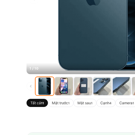
1 / 10
Tất cả
Mặt trước
Mặt sau
Cạnh
Camera
11
1
1
4
1