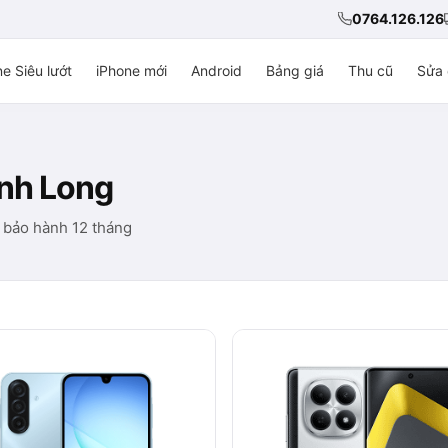
0764.126.126
e Siêu lướt
iPhone mới
Android
Bảng giá
Thu cũ
Sửa 
ĩnh Long
 bảo hành 12 tháng