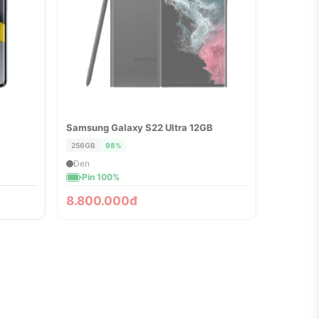
Samsung Galaxy S22 Ultra 12GB
ĐÃ BÁN
256GB
98%
Đen
Pin 100%
8.800.000đ