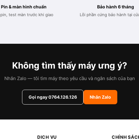
Pin & màn hình chuẩn
Bảo hành 6 tháng
pin, test màn trước khi giao
Lỗi phần cứng bảo hành tại cử
Không tìm thấy máy ưng ý?
Nhắn Zalo — tôi tìm máy theo yêu cầu và ngân sách của bạn
Gọi ngay 0764.126.126
Nhắn Zalo
DỊCH VỤ
CHÍNH SÁC