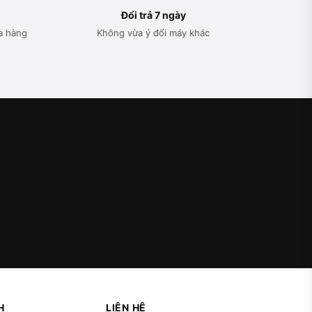
Đổi trả 7 ngày
a hàng
Không vừa ý đổi máy khác
H
LIÊN HỆ