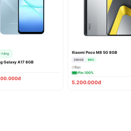
Xiaomi Poco M8 5G 8GB
h hãng
256GB
99%
g Galaxy A17 8GB
Bạc
Pin 100%
800.000đ
5.200.000đ