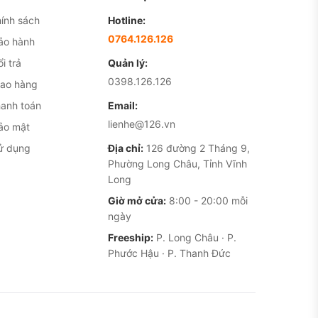
ính sách
Hotline:
0764.126.126
ảo hành
i trả
Quản lý:
0398.126.126
iao hàng
hanh toán
Email:
lienhe@126.vn
ảo mật
ử dụng
Địa chỉ:
126 đường 2 Tháng 9,
Phường Long Châu, Tỉnh Vĩnh
Long
Giờ mở cửa:
8:00 - 20:00 mỗi
ngày
Freeship:
P. Long Châu · P.
Phước Hậu · P. Thanh Đức