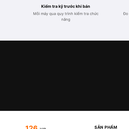
Kiểm tra kỹ trước khi bán
Mỗi máy qua quy trình kiểm tra chức
Đo 
năng
126
.
SẢN PHẨM
vn