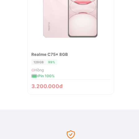
Realme C75x 8GB
ĐÃ BÁN
128GB
99%
Hồng
Pin 100%
3.200.000đ