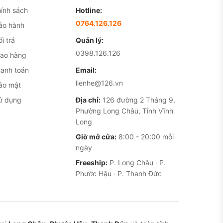
ính sách
Hotline:
0764.126.126
ảo hành
i trả
Quản lý:
0398.126.126
iao hàng
hanh toán
Email:
lienhe@126.vn
ảo mật
ử dụng
Địa chỉ:
126 đường 2 Tháng 9,
Phường Long Châu, Tỉnh Vĩnh
Long
Giờ mở cửa:
8:00 - 20:00 mỗi
ngày
Freeship:
P. Long Châu · P.
Phước Hậu · P. Thanh Đức