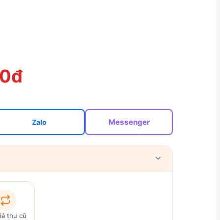
00đ
Messenger
Zalo
iá thu cũ