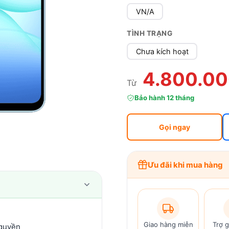
VN/A
TÌNH TRẠNG
Chưa kích hoạt
4.800.0
Từ
Bảo hành 12 tháng
Gọi ngay
Ưu đãi khi mua hàng
Giao hàng miễn
Trợ g
 quyền