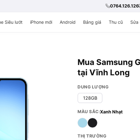
0764.126.126
e Siêu lướt
iPhone mới
Android
Bảng giá
Thu cũ
Sửa 
Mua Samsung Ga
tại Vĩnh Long
DUNG LƯỢNG
128GB
MÀU SẮC:
Xanh Nhạt
THỊ TRƯỜNG