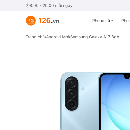
8:00 - 20:00 mỗi ngày
126
.
vn
iPhone cũ
iPhon
Trang chủ
›
Android Mới
›
Samsung Galaxy A17 8gb