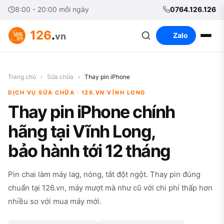
8:00 - 20:00 mỗi ngày
0764.126.126
126
.
vn
Zalo
Trang chủ
›
Sửa chữa
›
Thay pin iPhone
DỊCH VỤ SỬA CHỮA · 126.VN VĨNH LONG
Thay pin iPhone chính
hãng tại Vĩnh Long,
bảo hành tới 12 tháng
Pin chai làm máy lag, nóng, tắt đột ngột. Thay pin đúng
chuẩn tại 126.vn, máy mượt mà như cũ với chi phí thấp hơn
nhiều so với mua máy mới.