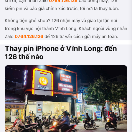
khi đi, bạn nhắn Zalo
0764.126.126
báo dòng máy, 126
kiểm pin và báo giá chính xác trước, tới nơi là thay luôn.
Không tiện ghé shop? 126 nhận máy và giao lại tận nơi
trong khu vực nội thành Vĩnh Long. Khách ngoài vùng nhắn
Zalo
0764.126.126
để 126 tư vấn cách gửi máy an toàn.
Thay pin iPhone ở Vĩnh Long: đến
126 thế nào