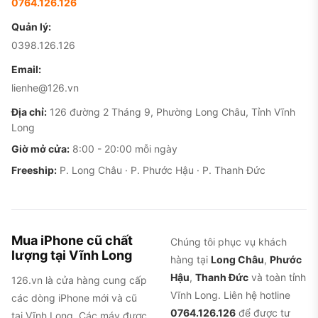
0764.126.126
Quản lý:
0398.126.126
Email:
lienhe@126.vn
Địa chỉ:
126 đường 2 Tháng 9, Phường Long Châu, Tỉnh Vĩnh
Long
Giờ mở cửa:
8:00 - 20:00 mỗi ngày
Freeship:
P. Long Châu · P. Phước Hậu · P. Thanh Đức
Mua iPhone cũ chất
Chúng tôi phục vụ khách
lượng tại Vĩnh Long
hàng tại
Long Châu
,
Phước
Hậu
,
Thanh Đức
và toàn tỉnh
126.vn là cửa hàng cung cấp
Vĩnh Long. Liên hệ hotline
các dòng iPhone mới và cũ
0764.126.126
để được tư
tại Vĩnh Long. Các máy được