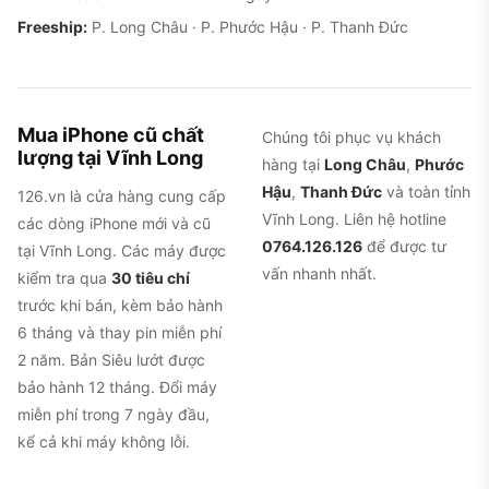
Freeship:
P. Long Châu · P. Phước Hậu · P. Thanh Đức
Mua iPhone cũ chất
Chúng tôi phục vụ khách
lượng tại Vĩnh Long
hàng tại
Long Châu
,
Phước
Hậu
,
Thanh Đức
và toàn tỉnh
126.vn là cửa hàng cung cấp
Vĩnh Long. Liên hệ hotline
các dòng iPhone mới và cũ
0764.126.126
để được tư
tại Vĩnh Long. Các máy được
vấn nhanh nhất.
kiểm tra qua
30 tiêu chí
trước khi bán, kèm bảo hành
6 tháng và thay pin miễn phí
Cụm 3 camera + LiDAR và màn OLED 6.7 inch,
2 năm. Bản Siêu lướt được
điểm cộng lớn nhất của iPhone 12 Pro Max cũ
bảo hành 12 tháng. Đổi máy
miễn phí trong 7 ngày đầu,
Nhược điểm và lỗi thường gặp
kể cả khi máy không lỗi.
Tình trạng pin xuống nhanh sau thời gian dài.