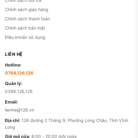
Chính sách đổi trả
ngày.
Năm 2026, chip A14 không còn là dòng cao
cấp nhất nhưng vẫn xử lý tốt mạng xã hội, gọi
Chính sách giao hàng
video, gaming nhẹ-trung bình, ứng dụng văn
Chính sách thanh toán
phòng. Máy vẫn nhận các bản cập nhật iOS mới,
Chính sách bảo mật
theo pattern các đời trước, Apple thường hỗ trợ
Điều khoản sử dụng
iOS 5-6 năm cho dòng Pro Max.
LIÊN HỆ
Thiết kế khung viền phẳng, hỗ trợ MagSafe.
Đây
là đời đầu tiên Apple đưa MagSafe lên iPhone, sạc
Hotline:
không dây nhanh, hệ sinh thái phụ kiện từ ốp lưng,
0764.126.126
ví đến giá đỡ phong phú và giá đã rẻ. Khung viền
Quản lý:
inox bóng đẹp, kháng nước IP68 giúp an tâm hơn
0398.126.126
trong tình huống bất ngờ.
Email:
lienhe@126.vn
Địa chỉ:
126 đường 2 Tháng 9, Phường Long Châu, Tỉnh Vĩnh
Long
Giờ mở cửa:
8:00 - 20:00 mỗi ngày