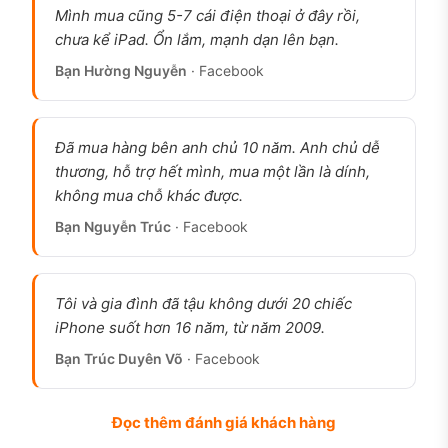
Mình mua cũng 5-7 cái điện thoại ở đây rồi,
chưa kể iPad. Ổn lắm, mạnh dạn lên bạn.
Bạn Hường Nguyễn
· Facebook
iPhone 12 Pro Max cũ Siêu lướt, pin 100%, sạc
chưa quá 100 lần, ảnh thật tại cửa hàng 126.vn
Đã mua hàng bên anh chủ 10 năm. Anh chủ dễ
iPhone 12 Pro Max cũ có đáng mua
thương, hỗ trợ hết mình, mua một lần là dính,
không?
không mua chỗ khác được.
Đáng mua năm 2026 nếu thuộc nhóm cần máy
Bạn Nguyễn Trúc
· Facebook
màn lớn 6.7 inch, pin trâu, camera LiDAR ổn định
và ngân sách tiết kiệm so với iPhone 15/16 Pro
Max. Chip A14 Bionic vẫn xử lý tốt các tác vụ
Tôi và gia đình đã tậu không dưới 20 chiếc
hàng ngày, duyệt web, mạng xã hội, gọi Zalo, xem
iPhone suốt hơn 16 năm, từ năm 2009.
phim, chụp ảnh, quay video 4K. Cộng đồng người
Bạn Trúc Duyên Võ
· Facebook
dùng quốc tế ghi nhận máy “still works like charm”
sau 2 năm sử dụng, chỉ thua các đời mới ở màn
Đọc thêm đánh giá khách hàng
hình 120Hz ProMotion và camera tele zoom xa