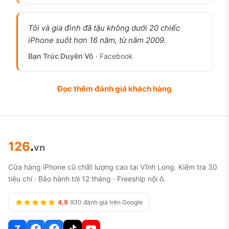
nhiều năm, và khung thép giữ máy chắc chắn sang
trọng. Cảm biến LiDAR cùng ống tele 2x là hai thứ
Tôi và gia đình đã tậu không dưới 20 chiếc
bản tiêu chuẩn cùng đời không có.
iPhone suốt hơn 16 năm, từ năm 2009.
Không nên mua nếu bạn cần pin trâu dùng cả
Bạn Trúc Duyên Võ
· Facebook
ngày nặng, hoặc cần màn hình mượt 120Hz và các
tính năng Apple Intelligence, những thứ đời 12 Pro
Đọc thêm đánh giá khách hàng
không có. Một người dùng lâu năm chia sẻ rằng
máy của anh sau hai năm vẫn mạnh mẽ, camera
chất lượng, trải nghiệm gần như không đổi, chỉ
riêng pin đã tụt rõ. Mua bản cũ thì pin là thứ phải
126
.
vn
kiểm tra đầu tiên.
Cửa hàng iPhone cũ chất lượng cao tại Vĩnh Long. Kiểm tra 30
Người dùng lâu năm khen iPhone 12
tiêu chí · Bảo hành tới 12 tháng · Freeship nội ô.
Pro ở điểm nào?
4,9
930 đánh giá trên Google
Cụm ba camera kèm LiDAR, chụp đêm tốt.
Đây là
điểm được khen nhiều nhất. Cảm biến LiDAR giúp
Z