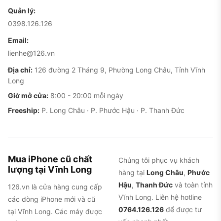
Quản lý:
0398.126.126
Email:
lienhe@126.vn
Cụm ba camera kèm cảm biến LiDAR, đặc trưng dòng Pro
giúp chụp đêm tốt, ảnh thật tại 126.vn
Địa chỉ:
126 đường 2 Tháng 9, Phường Long Châu, Tỉnh Vĩnh
Long
iPhone 12 Pro cũ có lỗi gì hay gặp?
Giờ mở cửa:
8:00 - 20:00 mỗi ngày
Pin nhỏ, tụt nhanh khi dùng nặng.
Đây là điểm
Freeship:
P. Long Châu · P. Phước Hậu · P. Thanh Đức
yếu lớn nhất. Pin đời 12 nhỏ hơn cả đời trước lẫn
đời sau, nên khi chơi game, quay phim hay dùng
mạng nhiều thì tụt khá nhanh. Dùng nhẹ vẫn đủ
Mua iPhone cũ chất
Chúng tôi phục vụ khách
ngày, nhưng đây là chỗ phải soi kỹ khi mua máy
lượng tại Vĩnh Long
hàng tại
Long Châu
,
Phước
cũ.
Hậu
,
Thanh Đức
và toàn tỉnh
126.vn là cửa hàng cung cấp
Một số máy bị phồng pin theo thời gian.
Đây là
Vĩnh Long. Liên hệ hotline
các dòng iPhone mới và cũ
vấn đề đặc trưng của đời 12 mà cộng đồng người
0764.126.126
để được tư
tại Vĩnh Long. Các máy được