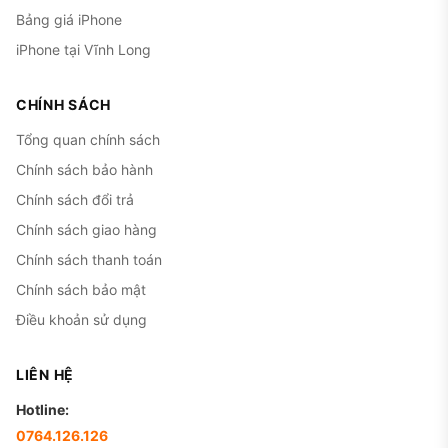
tốt, nhiều người dùng cho biết máy ít trầy sau
Bảng giá iPhone
nhiều năm dùng.
iPhone tại Vĩnh Long
Mở khóa khuôn mặt nhanh, chính xác.
Face ID
vẫn nhận diện nhanh và chính xác sau nhiều năm,
CHÍNH SÁCH
kể cả trong điều kiện ánh sáng yếu.
Tổng quan chính sách
Chính sách bảo hành
Chính sách đổi trả
Chính sách giao hàng
Chính sách thanh toán
Chính sách bảo mật
Điều khoản sử dụng
LIÊN HỆ
Hotline:
0764.126.126