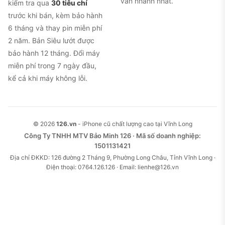
dùng quốc tế phản ánh khá nhiều. Pin phồng có
vấn nhanh nhất.
kiểm tra qua
30 tiêu chí
thể đẩy nhẹ màn hình, nên khi mua lại cần nhìn kỹ
trước khi bán, kèm bảo hành
mặt máy có cộm, hở viền hay không.
6 tháng và thay pin miễn phí
2 năm. Bản Siêu lướt được
Màn hình chỉ 60Hz, không có Always-On.
Người
bảo hành 12 tháng. Đổi máy
đã quen màn 90Hz hay 120Hz sẽ thấy thao tác
miễn phí trong 7 ngày đầu,
kém mượt hơn. Máy cũng dùng màn notch, chưa
kể cả khi máy không lỗi.
có Dynamic Island như các đời sau.
Không có Apple Intelligence và vẫn dùng cổng
Lightning.
Chip A14 không hỗ trợ các tính năng
© 2026
126.vn
- iPhone cũ chất lượng cao tại Vĩnh Long
Apple Intelligence, và máy dùng cổng Lightning
Công Ty TNHH MTV Bảo Minh 126 · Mã số doanh nghiệp:
1501131421
chứ không phải USB-C nên chép dữ liệu chậm
Địa chỉ ĐKKD: 126 đường 2 Tháng 9, Phường Long Châu, Tỉnh Vĩnh Long ·
hơn.
Điện thoại: 0764.126.126 · Email: lienhe@126.vn
Khi xem một máy 12 Pro cũ, hãy dành thời gian
cho ba thứ đặc thù đời này: nhìn kỹ mặt máy xem
có dấu hiệu phồng pin đẩy màn hình không, kiểm
tra tình trạng pin và cân nhắc chi phí thay pin nếu