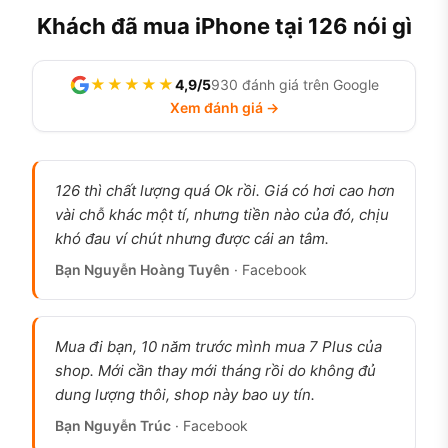
Khách đã mua iPhone tại 126 nói gì
★★★★★
4,9/5
930 đánh giá trên Google
Xem đánh giá →
126 thì chất lượng quá Ok rồi. Giá có hơi cao hơn
iPhone 12 Pro cũ bản màu xanh Pacific Blue được ưa chuộng,
vài chỗ khác một tí, nhưng tiền nào của đó, chịu
khung thép không gỉ, ảnh thật tại cửa hàng 126.vn
khó đau ví chút nhưng được cái an tâm.
iPhone 12 Pro còn đáng mua năm 2026
Bạn Nguyễn Hoàng Tuyên
· Facebook
không?
Đáng mua nếu bạn cần một chiếc iPhone dòng
Mua đi bạn, 10 năm trước mình mua 7 Plus của
Pro giá rẻ để chụp ảnh đẹp, dùng máy mượt mà
shop. Mới cần thay mới tháng rồi do không đủ
không muốn xuống tiền cho đời mới. Chip A14 vẫn
dung lượng thôi, shop này bao uy tín.
chạy tốt iOS mới nhất 2026, camera vẫn được
Bạn Nguyễn Trúc
· Facebook
nhiều người dùng lâu năm khen “vẫn rất ổn” sau