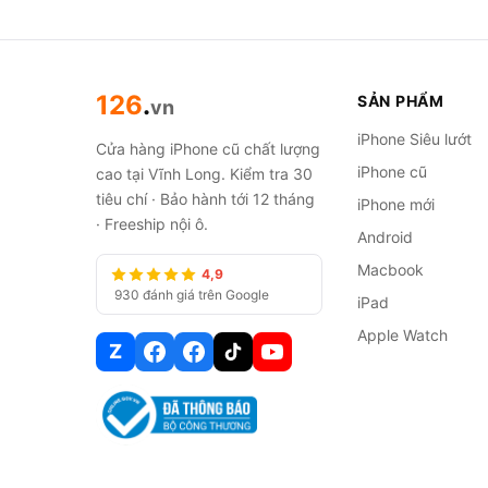
Đáng mua
nếu bạn đang nâ
cổng USB-C tiện dùng chu
Sau hơn hai năm ra mắt, n
pin sau 1 năm vẫn ở mức 9
126
.
SẢN PHẨM
vn
Không nên mua nếu bạn đã 
iPhone Siêu lướt
Cửa hàng iPhone cũ chất lượng
nặng và cổng USB-C. Một 
iPhone cũ
cao tại Vĩnh Long. Kiểm tra 30
cầm nhẹ hơn rõ so với 14 P
tiêu chí · Bảo hành tới 12 tháng
iPhone mới
· Freeship nội ô.
phải mà không phải mang s
Android
Macbook
4,9
Ưu điểm thực tế từ 
930 đánh giá trên Google
iPad
Khung Titanium nhẹ hơn 1
Apple Watch
Z
khung thép không gỉ sang 
cầm lâu xem phim hoặc lướ
Cổng USB-C, thay đổi đời 
dây với iPad, MacBook, ta
sang đặc biệt khen điểm n