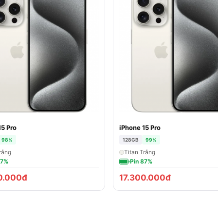
15 Pro
iPhone 15 Pro
98%
128GB
99%
rắng
Titan Trắng
87%
Pin 87%
0.000đ
17.300.000đ