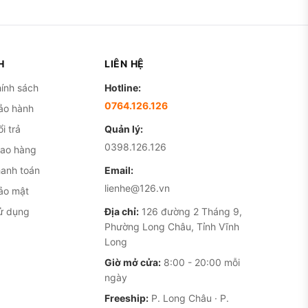
 tay với khung Titanium,
i mua iPhone 16 Pro mới.
, đủ dùng tốt 3-4 năm tới,
H
LIÊN HỆ
hông quá lớn ngoài cân
ính sách
Hotline:
 15 Pro chia sẻ cảm giác
0764.126.126
ảo hành
ngày rưỡi với mức độ vừa
i trả
Quản lý:
0398.126.126
iao hàng
hanh toán
Email:
lienhe@126.vn
ảo mật
ne Pro đầu tiên chuyển từ
ử dụng
Địa chỉ:
126 đường 2 Tháng 9,
 ràng, ít mỏi tay sau khi
Phường Long Châu, Tỉnh Vĩnh
i không quen máy nặng.
Long
Giờ mở cửa:
8:00 - 20:00 mỗi
n dùng cổng USB-C: chung
ngày
ười dùng chuyển từ Android
Freeship:
P. Long Châu · P.
file qua USB-C nhanh hơn