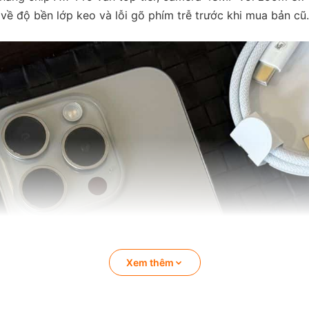
về độ bền lớp keo và lỗi gõ phím trễ trước khi mua bản cũ.
Xem thêm