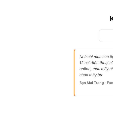
Nhà chị mua của t
12 cái điện thoại c
online, mua mấy n
chưa thấy hư.
Bạn Mai Trang
· Fa
iPhone 15 Pro cũ Siêu lướt
iPhone 15 Pro cũ có