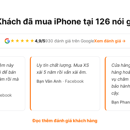
Khách đã mua iPhone tại 126 nói g
★★★★★
4,9/5
930 đánh giá trên Google
Xem đánh giá →
iệm này
Uy tín chất lượng. Mua XS
Cửa hàng
ũ để bán
xài 5 năm rồi vẫn xài êm.
hàng hoá
ăm rồi mà
vụ chăm 
Bạn Vân Anh
· Facebook
bảo hành 
cậy.
cebook
Bạn Phan
, pin 100%, sạc chưa quá 100 lần, ảnh thật tại cửa hàng 126
Đọc thêm đánh giá khách hàng
 đáng mua không?