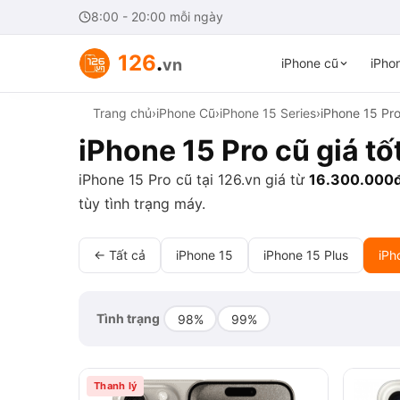
8:00 - 20:00 mỗi ngày
126
.
vn
iPhone cũ
iPhon
Trang chủ
›
iPhone Cũ
›
iPhone 15 Series
›
iPhone 15 Pr
iPhone 15 Pro cũ giá tố
iPhone 15 Pro cũ tại 126.vn giá từ
16.300.000
tùy tình trạng máy.
← Tất cả
iPhone 15
iPhone 15 Plus
iPh
Tình trạng
98%
99%
Thanh lý