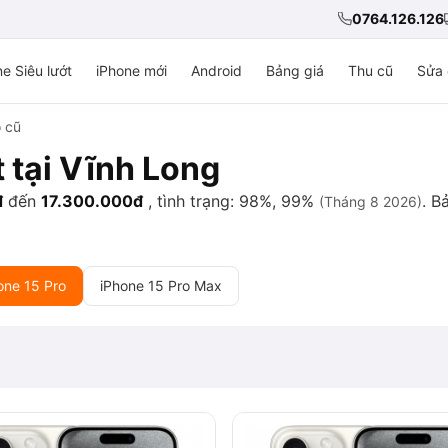
0764.126.126
e Siêu lướt
iPhone mới
Android
Bảng giá
Thu cũ
Sửa 
o cũ
t tại Vĩnh Long
đ
đến
17.300.000đ
, tình trạng: 98%, 99%
. B
(Tháng 8 2026)
one 15 Pro
iPhone 15 Pro Max