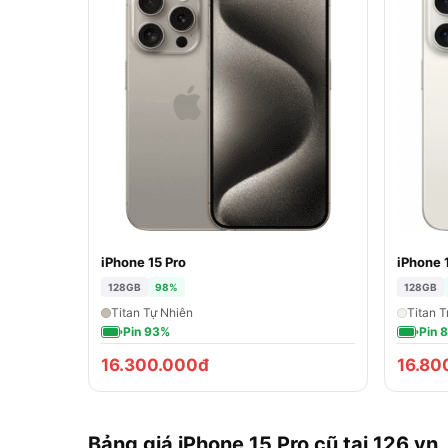
iPhone 15 Pro
iPhone 
128GB
98%
128GB
Titan Tự Nhiên
Titan T
Pin 93%
Pin 
16.300.000đ
16.80
Bảng giá iPhone 15 Pro cũ tại 126.vn