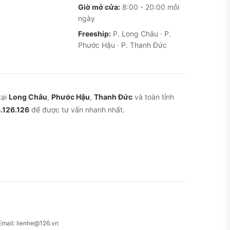
Giờ mở cửa:
8:00 - 20:00 mỗi
ngày
Freeship:
P. Long Châu · P.
Phước Hậu · P. Thanh Đức
i. Người dùng quốc tế kể
 chai pin và tác vụ), và
nhắn tin, gọi điện thì một
tại
Long Châu
,
Phước Hậu
,
Thanh Đức
và toàn tỉnh
.126.126
để được tư vấn nhanh nhất.
ng dụng nặng và game đồ
t, không bị nóng máy” sau
rộng) cho ảnh đẹp, đủ
ho một chiếc máy không
ịnh, vốn là những thứ
ng mạng xã hội thì gần như
Email: lienhe@126.vn