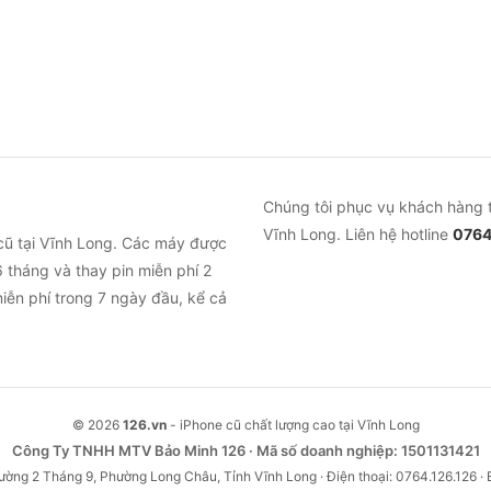
 hằng ngày.
người dùng dài hạn
á.
Đây là điểm gần như mọi người dùng dài hạn đều nhắc tớ
 màn hình 6-8 giờ liên tục với một lần sạc ( tùy theo mức độ
 12 đều thấy pin cải thiện rõ rệt. Với người chỉ lướt mạng, 
Chúng tôi phục vụ khách hàng 
Vĩnh Long. Liên hệ hotline
0764
cũ tại Vĩnh Long. Các máy được
 cầu phổ thông.
Chip A15 Bionic vẫn chạy trơn tru các ứ
 tháng và thay pin miễn phí 2
hồi “mọi thứ chạy mượt, ứng dụng, game, âm thanh đều tố
iễn phí trong 7 ngày đầu, kể cả
 không chuyên.
Hai camera 12MP (camera chính + góc siêu 
, mạng xã hội. Người dùng đánh giá cao chất lượng ảnh c
là khả năng chụp thiếu sáng và quay video chống rung ổn đ
© 2026
126.vn
- iPhone cũ chất lượng cao tại Vĩnh Long
 cấp hơn. Với người chỉ chụp ăn uống, gia đình, du lịch đă
Công Ty TNHH MTV Bảo Minh 126 · Mã số doanh nghiệp: 1501131421
i camera đắt tiền hơn.
ường 2 Tháng 9, Phường Long Châu, Tỉnh Vĩnh Long · Điện thoại: 0764.126.126 · 