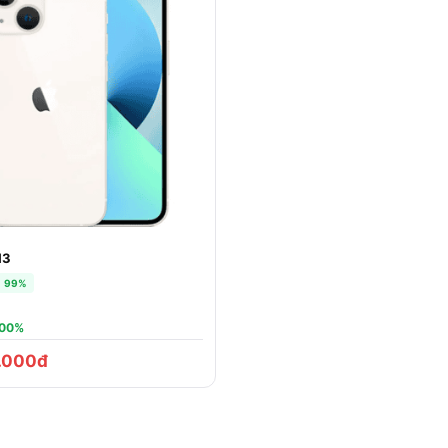
13
99%
100%
.000đ