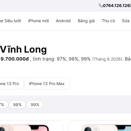
0764.126.126
e Siêu lướt
iPhone mới
Android
Bảng giá
Thu cũ
Sửa 
i Vĩnh Long
n
9.700.000đ
, tình trạng: 97%, 98%, 99%
. B
(Tháng 8 2026)
one 13 Pro
iPhone 13 Pro Max
7%
98%
99%