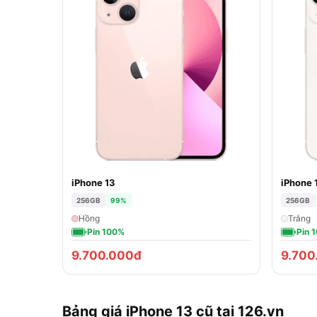
iPhone 13
iPhone 
256GB
99%
256GB
Hồng
Trắng
Pin 100%
Pin 
9.700.000đ
9.700
Bảng giá iPhone 13 cũ tại 126.vn