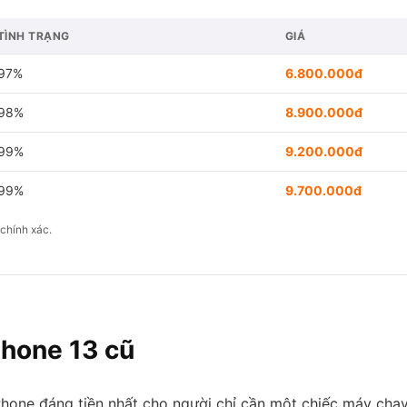
TÌNH TRẠNG
GIÁ
97%
6.800.000đ
98%
8.900.000đ
99%
9.200.000đ
99%
9.700.000đ
chính xác.
Phone 13 cũ
iPhone đáng tiền nhất cho người chỉ cần một chiếc máy chạ