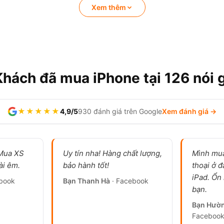
Xem thêm
Khách đã mua iPhone tại 126 nói g
★★★★★
4,9/5
930 đánh giá trên Google
Xem đánh giá →
 Mua XS
Uy tín nha! Hàng chất lượng,
Mình mua
ài êm.
bảo hành tốt!
thoại ở đ
iPad. Ổn
book
Bạn Thanh Hà
· Facebook
bạn.
Bạn Hườ
Faceboo