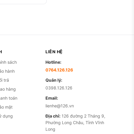
iếc iPhone gọn nhẹ, pin
: nhiều người dùng dài hạn
hải sạc, nhỉnh hơn rõ so
H
LIÊN HỆ
ng xã hội và game phổ
ính sách
Hotline:
0764.126.126
ảo hành
a, hoặc cần Apple
i trả
Quản lý:
 trở lên. Điểm cần cân
0398.126.126
iao hàng
 máy còn dùng tốt bao lâu
hanh toán
Email:
là lý do nên mua ở nơi
lienhe@126.vn
ảo mật
ử dụng
Địa chỉ:
126 đường 2 Tháng 9,
h hài lòng nhất không phải
Phường Long Châu, Tỉnh Vĩnh
Long
ờ tình trạng pin vẫn ở