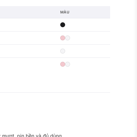
MÀU
y mượt, pin bền và đủ dùng