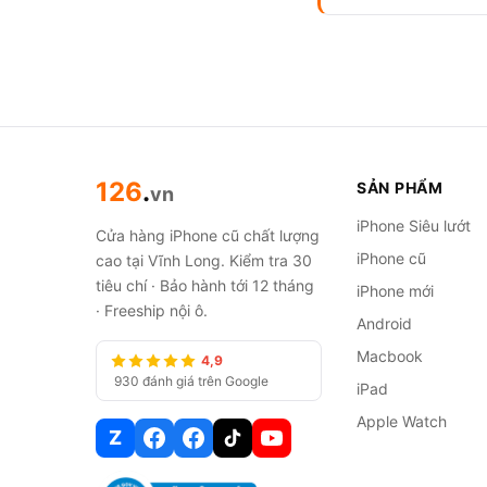
iPhone 13 cũ Siêu lướt, pi
iPhone 13 cũ có đá
Đáng mua, nếu bạn là sinh
bền và ổn định lâu dài. Đi
cho biết máy trụ được trọ
126
.
SẢN PHẨM
vn
với iPhone 12. Chip A15 B
iPhone Siêu lướt
Cửa hàng iPhone cũ chất lượng
thông mà không nóng máy
iPhone cũ
cao tại Vĩnh Long. Kiểm tra 30
tiêu chí · Bảo hành tới 12 tháng
Không nên mua iPhone 13 
iPhone mới
· Freeship nội ô.
Intelligence, những thứ nà
Android
nhắc khi mua bản cũ là tu
Macbook
4,9
không phải cấu hình mà là 
930 đánh giá trên Google
iPad
công khai rõ tình trạng từ
Apple Watch
Z
Một anh khách hàng tại 12
cấu hình mà là cảm giác “m