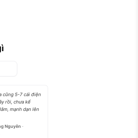
ì
 cũng 5-7 cái điện
ây rồi, chưa kể
 lắm, mạnh dạn lên
ng Nguyễn
·
k