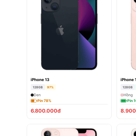
iPhone 13
iPhone 
128GB
97%
128GB
Đen
Hồng
Pin 78%
Pin 
6.800.000đ
8.900