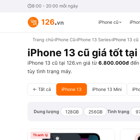
8:00 - 20:00 mỗi ngày
126
.
vn
iPhone cũ
iPhon
Trang chủ
›
iPhone Cũ
›
iPhone 13 Series
›
iPhone 13 cũ
iPhone 13 cũ giá tốt tạ
iPhone 13 cũ tại 126.vn giá từ
6.800.000đ
đế
tùy tình trạng máy.
← Tất cả
iPhone 13
iPhone 13 Mini
iPh
Dung lượng
Tình trạng
128GB
256GB
9
Thanh lý