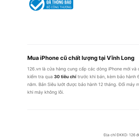
mức dùng tốt cho nhu cầu
Ưu điểm thực tế từ 
Pin bền nhất trong tầm gi
lại máy cho thời gian dùng
phần lớn nâng cấp từ iPhone
ngày một lần sạc là dư.
Mua iPhone cũ chất lượng tại Vĩnh Long
126.vn là cửa hàng cung cấp các dòng iPhone mới và 
Hiệu năng còn dư cho nhu
kiểm tra qua
30 tiêu chí
trước khi bán, kèm bảo hành 6
họa cao. Người dùng phản 
năm. Bản Siêu lướt được bảo hành 12 tháng. Đổi máy m
nhiều năm sử dụng.
khi máy không lỗi.
Camera đủ tốt cho người
dùng cho chụp đời thường
thuộc dòng Pro, đặc biệt 
trước đây chỉ có ở bản cao
không có lý do phải lên đờ
Địa chỉ ĐKKD: 126 đ