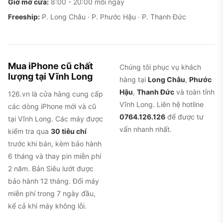
Giờ mở cửa:
8:00 - 20:00 mỗi ngày
Freeship:
P. Long Châu · P. Phước Hậu · P. Thanh Đức
Mua iPhone cũ chất
Chúng tôi phục vụ khách
lượng tại Vĩnh Long
hàng tại
Long Châu
,
Phước
Hậu
,
Thanh Đức
và toàn tỉnh
126.vn là cửa hàng cung cấp
Vĩnh Long. Liên hệ hotline
các dòng iPhone mới và cũ
0764.126.126
để được tư
tại Vĩnh Long. Các máy được
vấn nhanh nhất.
kiểm tra qua
30 tiêu chí
trước khi bán, kèm bảo hành
6 tháng và thay pin miễn phí
2 năm. Bản Siêu lướt được
bảo hành 12 tháng. Đổi máy
miễn phí trong 7 ngày đầu,
kể cả khi máy không lỗi.