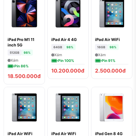
iPad Pro M1 11
iPad Air 4 4G
iPad Air WiFi
inch 5G
64GB
98%
16GB
98%
512GB
98%
Xám
Xám
Xám
Pin 100%
Pin 91%
Pin 86%
10.200.000đ
2.500.000đ
18.500.000đ
iPad Air WiFi
iPad Air WiFi
iPad Gen 8 4G