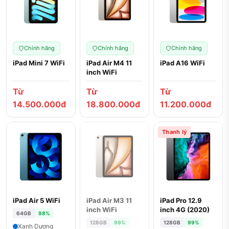
Chính hãng
Chính hãng
Chính hãng
iPad Mini 7 WiFi
iPad Air M4 11
iPad A16 WiFi
inch WiFi
Từ
Từ
Từ
14.500.000đ
18.800.000đ
11.200.000đ
Thanh lý
iPad Air 5 WiFi
iPad Air M3 11
iPad Pro 12.9
ĐÃ BÁN
inch WiFi
inch 4G (2020)
64GB
98%
128GB
99%
128GB
99%
Xanh Dương