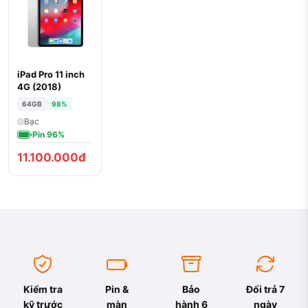
iPad Pro 11 inch
4G (2018)
64GB
98%
Bạc
Pin 96%
11.100.000đ
Kiểm tra
Pin &
Bảo
Đổi trả 7
kỹ trước
màn
hành 6
ngày