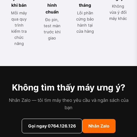
khi bán
hình
tháng
Không
chuẩn
vừa ý đổi
Mỗi máy
Lỗi phần
máy khác
qua quy
cứng bảo
Đo pin,
trình
hành tại
test màn
kiểm tra
cửa hàng
trước khi
chức
giao
năng
Không tìm thấy máy ưng ý?
Nhắn Zalo — tôi tìm máy theo yêu cầu và ngân sách của
bạn
Gọi ngay 0764.126.126
Nhắn Zalo