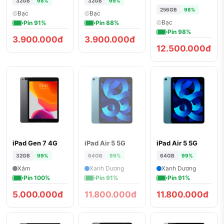
32GB
98%
32GB
99%
256GB
98%
Bạc
Bạc
Bạc
Pin 91%
Pin 88%
Pin 98%
3.900.000đ
3.900.000đ
12.500.000đ
iPad Gen 7 4G
iPad Air 5 5G
iPad Air 5 5G
ĐÃ BÁN
32GB
99%
64GB
99%
64GB
99%
Xám
Xanh Dương
Xanh Dương
Pin 100%
Pin 91%
Pin 91%
5.000.000đ
11.800.000đ
11.800.000đ