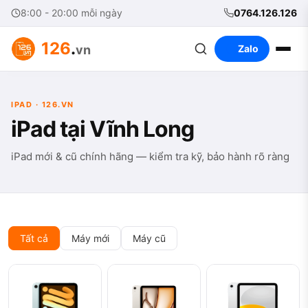
8:00 - 20:00 mỗi ngày
0764.126.126
126
.
vn
Zalo
IPAD · 126.VN
iPad tại Vĩnh Long
iPad mới & cũ chính hãng — kiểm tra kỹ, bảo hành rõ ràng
Tất cả
Máy mới
Máy cũ