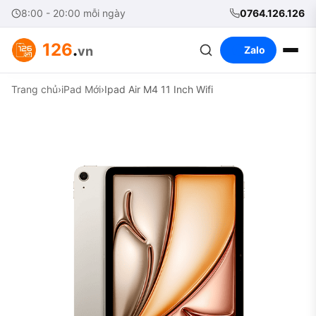
8:00 - 20:00 mỗi ngày
0764.126.126
126
.
vn
Zalo
Trang chủ
›
iPad Mới
›
Ipad Air M4 11 Inch Wifi