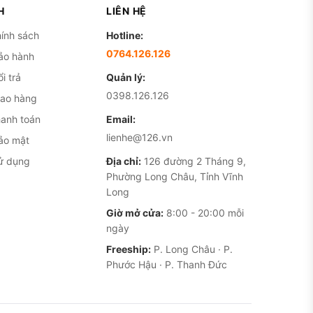
H
LIÊN HỆ
ính sách
Hotline:
0764.126.126
ảo hành
i trả
Quản lý:
0398.126.126
iao hàng
hanh toán
Email:
lienhe@126.vn
ảo mật
ử dụng
Địa chỉ:
126 đường 2 Tháng 9,
Phường Long Châu, Tỉnh Vĩnh
Long
Giờ mở cửa:
8:00 - 20:00 mỗi
ngày
Freeship:
P. Long Châu · P.
Phước Hậu · P. Thanh Đức