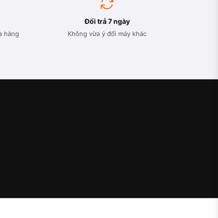
Đổi trả 7 ngày
a hàng
Không vừa ý đổi máy khác