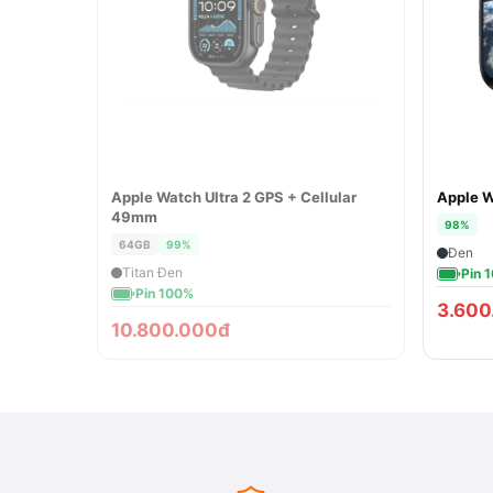
Apple Watch Ultra 2 GPS + Cellular
Apple 
ĐÃ BÁN
49mm
98%
64GB
99%
Đen
Titan Đen
Pin 
Pin 100%
3.600
10.800.000đ