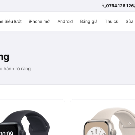
0764.126.126
e Siêu lướt
iPhone mới
Android
Bảng giá
Thu cũ
Sửa 
ng
o hành rõ ràng