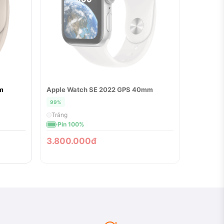
m
Apple Watch SE 2022 GPS 40mm
ĐÃ BÁN
99%
Trắng
Pin 100%
3.800.000đ