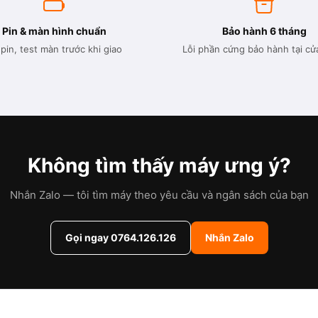
Pin & màn hình chuẩn
Bảo hành 6 tháng
pin, test màn trước khi giao
Lỗi phần cứng bảo hành tại cử
Không tìm thấy máy ưng ý?
Nhắn Zalo — tôi tìm máy theo yêu cầu và ngân sách của bạn
Gọi ngay 0764.126.126
Nhắn Zalo