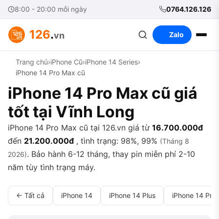
8:00 - 20:00 mỗi ngày
0764.126.126
126
.
vn
Zalo
Trang chủ
›
iPhone Cũ
›
iPhone 14 Series
›
iPhone 14 Pro Max cũ
iPhone 14 Pro Max cũ giá
tốt tại Vĩnh Long
iPhone 14 Pro Max cũ tại 126.vn giá từ
16.700.000đ
đến
21.200.000đ
, tình trạng: 98%, 99%
(Tháng 8
. Bảo hành 6-12 tháng, thay pin miễn phí 2-10
2026)
năm tùy tình trạng máy.
← Tất cả
iPhone 14
iPhone 14 Plus
iPhone 14 Pro