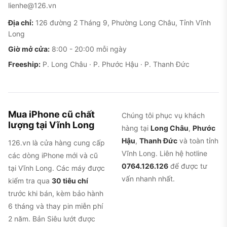
lienhe@126.vn
Địa chỉ:
126 đường 2 Tháng 9, Phường Long Châu, Tỉnh Vĩnh
Long
Giờ mở cửa:
8:00 - 20:00 mỗi ngày
Freeship:
P. Long Châu · P. Phước Hậu · P. Thanh Đức
Dynamic Island và cụm camera 48MP, hai điểm
nhấn của iPhone 14 Pro Max
Mua iPhone cũ chất
Chúng tôi phục vụ khách
Nhược điểm và lỗi thường gặp
lượng tại Vĩnh Long
hàng tại
Long Châu
,
Phước
Pin hao nhanh hơn sau khi cập nhật iOS 18 và iOS
Hậu
,
Thanh Đức
và toàn tỉnh
126.vn là cửa hàng cung cấp
26.
Đây là phàn nàn lớn nhất của người dùng dài
Vĩnh Long. Liên hệ hotline
các dòng iPhone mới và cũ
hạn, sau khi cập nhật iOS 18.x hoặc iOS 26, máy ở
0764.126.126
để được tư
tại Vĩnh Long. Các máy được
chế độ chờ tiêu thụ pin nhanh hơn rõ rệt (khoảng
vấn nhanh nhất.
kiểm tra qua
30 tiêu chí
2% mỗi giờ standby). Một số người dùng quốc tế
trước khi bán, kèm bảo hành
ghi nhận pin tụt từ 90% xuống 85% chỉ qua một
6 tháng và thay pin miễn phí
đêm. Khắc phục: hạ cấp iOS nếu được, hoặc đợi
2 năm. Bản Siêu lướt được