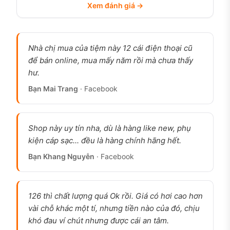
Xem đánh giá →
iPhone 14 Pro Max cũ Tím Deep Purple 256GB
Siêu lướt chính hãng tại 126.vn Vĩnh Long
Nhà chị mua của tiệm này 12 cái điện thoại cũ
iPhone 14 Pro Max cũ có đáng mua
để bán online, mua mấy năm rồi mà chưa thấy
không?
hư.
Đáng mua nếu bạn cần một chiếc máy cao cấp
Bạn Mai Trang
· Facebook
với màn hình lớn, camera tốt, pin đủ dùng cả ngày
mà không muốn chi tiền cho đời mới nhất. Chip
A16 Bionic vẫn xử lý mượt mọi tác vụ hàng ngày
Shop này uy tín nha, dù là hàng like new, phụ
kiện cáp sạc... đều là hàng chính hãng hết.
năm 2026, lướt web, mạng xã hội, gọi video, chơi
game tầm trung. Cộng đồng người dùng quốc tế
Bạn Khang Nguyễn
· Facebook
ghi nhận máy sau 2-3 năm sử dụng vẫn nhanh,
chụp ảnh xuất sắc, tình trạng pin còn 86-90% nếu
126 thì chất lượng quá Ok rồi. Giá có hơi cao hơn
dùng bình thường.
vài chỗ khác một tí, nhưng tiền nào của đó, chịu
Không nên mua nếu bạn cần cổng USB-C để chia
khó đau ví chút nhưng được cái an tâm.