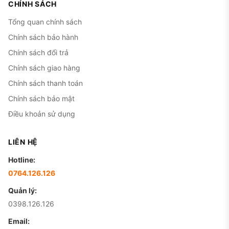
CHÍNH SÁCH
iPhone 15 Pro Max, A16 chậm hơn khoảng 15-20%
trên benchmark nhưng cảm nhận thực tế gần như
Tổng quan chính sách
không khác biệt.
Chính sách bảo hành
Chính sách đổi trả
Thiết kế khung thép không gỉ bền bỉ.
Máy đã qua
vài năm sử dụng vẫn ít trầy xước nếu được dùng
Chính sách giao hàng
kèm ốp, cảm giác cầm chắc tay và sang trọng.
Chính sách thanh toán
Mặt trước sử dụng kính Ceramic Shield, trong khi
Chính sách bảo mật
mặt lưng kính nhám giúp hạn chế bám dấu vân
Điều khoản sử dụng
tay.
LIÊN HỆ
Hotline:
0764.126.126
Quản lý:
0398.126.126
Email: