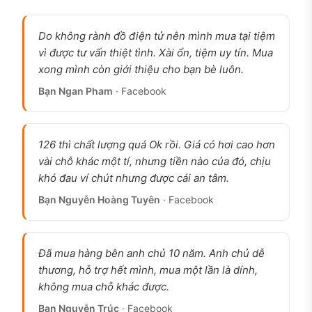
Do không rành đồ điện tử nên mình mua tại tiệm
vì được tư vấn thiệt tình. Xài ổn, tiệm uy tín. Mua
xong mình còn giới thiệu cho bạn bè luôn.
Bạn Ngan Pham
· Facebook
iPhone 14 Plus cũ Siêu lướt, pin 100%, sạc chưa
quá 100 lần, ảnh thật tại cửa hàng 126.vn
126 thì chất lượng quá Ok rồi. Giá có hơi cao hơn
iPhone 14 Plus cũ có đáng mua không?
vài chỗ khác một tí, nhưng tiền nào của đó, chịu
Đáng mua nếu thuộc một trong ba nhóm: cần màn
khó đau ví chút nhưng được cái an tâm.
hình 6,7 inch mà không có ngân sách cho 15 Plus,
Bạn Nguyễn Hoàng Tuyên
· Facebook
ưu tiên pin dùng được 1,5 ngày không cần sạc dọc
đường, hoặc không quan tâm Dynamic Island hay
Apple Intelligence. iPhone 14 Plus ra mắt tháng
Đã mua hàng bên anh chủ 10 năm. Anh chủ dễ
10/2022, nhưng A15 Bionic vẫn đủ mượt cho mọi
thương, hỗ trợ hết mình, mua một lần là dính,
không mua chỗ khác được.
tác vụ văn phòng, mạng xã hội, xem phim, chụp
ảnh thông thường mà không giật trễ.
Bạn Nguyễn Trúc
· Facebook