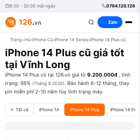
8:00 - 20:00 mỗi ngày
0764.126.126
126
.
vn
Zalo
Trang chủ
›
iPhone Cũ
›
iPhone 14 Series
›
iPhone 14 Plus cũ
iPhone 14 Plus cũ giá tốt
tại Vĩnh Long
iPhone 14 Plus cũ tại 126.vn giá từ
9.200.000đ
, tình
trạng: 98%
. Bảo hành 6-12 tháng, thay
(Tháng 8 2026)
pin miễn phí 2-10 năm tùy tình trạng máy.
← Tất cả
iPhone 14
iPhone 14 Plus
iPhone 14 Pro