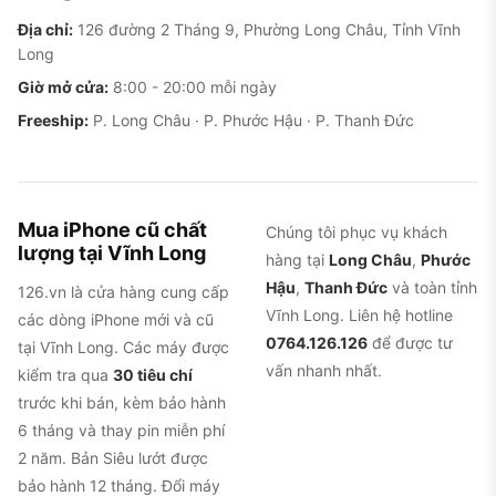
Đặc trưng này không có ở bất kỳ model nào trước
Địa chỉ:
126 đường 2 Tháng 9, Phường Long Châu, Tỉnh Vĩnh
Long
đó và là lý do chính nhiều người chọn model này.
Giờ mở cửa:
8:00 - 20:00 mỗi ngày
Freeship:
P. Long Châu · P. Phước Hậu · P. Thanh Đức
Mua iPhone cũ chất
Chúng tôi phục vụ khách
lượng tại Vĩnh Long
hàng tại
Long Châu
,
Phước
Hậu
,
Thanh Đức
và toàn tỉnh
126.vn là cửa hàng cung cấp
Vĩnh Long. Liên hệ hotline
các dòng iPhone mới và cũ
0764.126.126
để được tư
tại Vĩnh Long. Các máy được
vấn nhanh nhất.
kiểm tra qua
30 tiêu chí
trước khi bán, kèm bảo hành
6 tháng và thay pin miễn phí
2 năm. Bản Siêu lướt được
bảo hành 12 tháng. Đổi máy