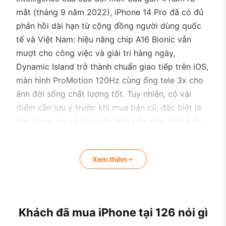
mắt (tháng 9 năm 2022), iPhone 14 Pro đã có đủ
phản hồi dài hạn từ cộng đồng người dùng quốc
tế và Việt Nam: hiệu năng chip A16 Bionic vẫn
mượt cho công việc và giải trí hàng ngày,
Dynamic Island trở thành chuẩn giao tiếp trên iOS,
màn hình ProMotion 120Hz cùng ống tele 3x cho
ảnh đời sống chất lượng tốt. Tuy nhiên, có vài
điểm cần lưu ý trước khi mua bản cũ, đặc biệt là
tình trạng pin và dấu hằn hình trên màn hình luôn
bật sau nhiều năm sử dụng.
Xem thêm
Khách đã mua iPhone tại 126 nói gì