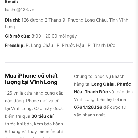
Display vẫn đẹp.
Màn hình 6.1 inch OLED với tần
Email:
số quét thích ứng đến 120Hz cho thao tác cuộn
lienhe@126.vn
mượt mà. Always-On Display giúp xem nhanh
Địa chỉ:
126 đường 2 Tháng 9, Phường Long Châu, Tỉnh Vĩnh
đồng hồ, thông báo, tiện ích mà không cần đánh
Long
thức máy. Đây cũng là đặc trưng riêng của Pro,
Giờ mở cửa:
8:00 - 20:00 mỗi ngày
bản iPhone 14 và 14 Plus không có ProMotion lẫn
Freeship:
P. Long Châu · P. Phước Hậu · P. Thanh Đức
Always-On Display.
Pin đủ dùng cho 1 ngày trừ khi xài 5G nặng.
Apple
công bố thời gian xem video lên 23 giờ, thực tế
Mua iPhone cũ chất
Chúng tôi phục vụ khách
người dùng cho biết với 5-6 giờ dùng màn hình,
lượng tại Vĩnh Long
hàng tại
Long Châu
,
Phước
kết hợp mạng 5G và mạng xã hội, máy còn 20-
Hậu
,
Thanh Đức
và toàn tỉnh
126.vn là cửa hàng cung cấp
30% cuối ngày. Nếu tiết chế 5G và ưu tiên Wi-Fi,
Vĩnh Long. Liên hệ hotline
các dòng iPhone mới và cũ
máy có thể đạt “1 ngày rưỡi” trước khi cần sạc.
0764.126.126
để được tư
tại Vĩnh Long. Các máy được
vấn nhanh nhất.
kiểm tra qua
30 tiêu chí
trước khi bán, kèm bảo hành
6 tháng và thay pin miễn phí