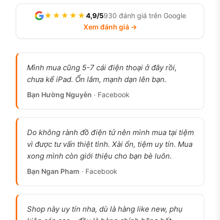
★★★★★
4,9/5
930 đánh giá trên Google
Xem đánh giá →
Mình mua cũng 5-7 cái điện thoại ở đây rồi,
chưa kể iPad. Ổn lắm, mạnh dạn lên bạn.
Bạn Hường Nguyễn
· Facebook
Do không rành đồ điện tử nên mình mua tại tiệm
iPhone 14 Pro cũ, pin 100%, sạc chưa quá 100 lần,
vì được tư vấn thiệt tình. Xài ổn, tiệm uy tín. Mua
ảnh thật tại cửa hàng 126.vn
xong mình còn giới thiệu cho bạn bè luôn.
Bạn Ngan Pham
· Facebook
iPhone 14 Pro cũ có đáng mua không?
Đáng mua nếu bạn cần một chiếc iPhone dòng
Pro với Dynamic Island và màn hình luôn bật ở
Shop này uy tín nha, dù là hàng like new, phụ
mức giá thấp hơn rõ rệt so với iPhone 15 Pro,