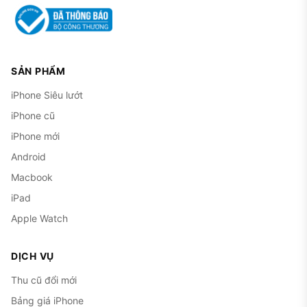
gặp tai nạn.
iPhone 14 cũ có nhược điểm gì cần biết
trước khi mua?
SẢN PHẨM
Bản Mỹ LL/A bỏ khay SIM vật lý.
Đây là điểm rất
iPhone Siêu lướt
riêng của đời 14 và cũng là rắc rối lớn nhất khi
mua cũ. Máy iPhone 14 bản Mỹ chỉ dùng eSIM,
iPhone cũ
không có khay lắp SIM. Nếu bạn quen dùng SIM
iPhone mới
vật lý, cần biết rõ mã máy trước khi chốt.
Android
Macbook
Vẫn dùng cổng Lightning.
Trong khi nhiều thiết bị
đã chuyển USB-C, đời 14 vẫn Lightning, nên bạn
iPad
phải giữ riêng cáp sạc cho máy này.
Apple Watch
Pin chai dần theo tuổi máy.
Máy đã qua vài năm
DỊCH VỤ
sử dụng thường có tình trạng pin còn khoảng 80
đến 90%. Nếu pin đã yếu, bạn có thể tính
thay pin
Thu cũ đổi mới
iPhone
để dùng thoải mái hơn.
Bảng giá iPhone