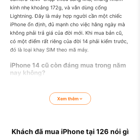
kính nhẹ khoảng 172g, và vẫn dùng cổng
Lightning. Đây là máy hợp người cần một chiếc
iPhone ổn định, đủ mạnh cho việc hằng ngày mà
không phải trả giá của đời mới. Khi mua bản cũ,
có một điểm rất riêng của đời 14 phải kiểm trước,
đó là loại khay SIM theo mã máy.
iPhone 14 cũ còn đáng mua trong năm
nay không?
Đáng mua nếu bạn cần một chiếc iPhone màn 6.1
inch, hiệu năng đủ mạnh cho mọi tác vụ thường
Xem thêm
ngày, camera chụp thiếu sáng tốt hơn đời trước,
với mức giá cũ dễ chịu. Chip A15 Bionic vẫn kham
tốt ứng dụng phổ thông, chơi game tầm trung và
đa nhiệm mượt.
Khách đã mua iPhone tại 126 nói gì
Không nên mua nếu bạn cần cổng USB-C, màn