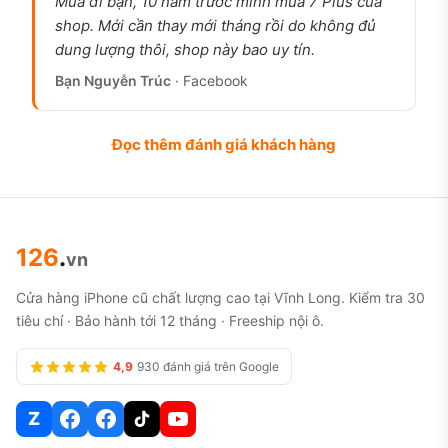
Mua đi bạn, 10 năm trước mình mua 7 Plus của
mới sạc, dùng nặng vẫn đủ một ngày. Đây là điểm
shop. Mới cần thay mới tháng rồi do không đủ
được nhắc lại nhiều nhất.
dung lượng thôi, shop này bao uy tín.
Chụp thiếu sáng cải thiện rõ.
Nhờ camera chính
Bạn Nguyễn Trúc
· Facebook
cảm biến dịch chuyển chống rung và công nghệ
xử lý ảnh mới của Apple, ảnh chụp đêm và trong
Đọc thêm đánh giá khách hàng
nhà sạch hơn đời trước. Người dùng chụp ảnh
nghiệp dư khen rõ khác biệt ở điều kiện thiếu
sáng.
Nhẹ, cầm thoải mái.
Khung nhôm kính khoảng
126
.
vn
172g, cầm lâu không mỏi, hợp người chuyển từ
Cửa hàng iPhone cũ chất lượng cao tại Vĩnh Long. Kiểm tra 30
máy đời cũ lên. Kích thước 6.1 inch vừa tay, không
tiêu chí · Bảo hành tới 12 tháng · Freeship nội ô.
quá lớn.
4,9
930 đánh giá trên Google
Có tính năng an toàn.
Đời 14 bổ sung phát hiện va
chạm và gọi khẩn cấp, được người dùng đánh giá
Z
cao, có trường hợp thực tế máy tự gọi cứu hộ khi