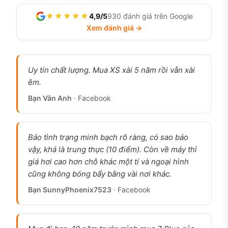
hình 120Hz hay Dynamic Island, vì iPhone 14 vẫn
★★★★★
4,9/5
930 đánh giá trên Google
dùng Lightning, màn 60Hz và tai thỏ truyền thống.
Xem đánh giá →
Cộng đồng người dùng quốc tế ghi nhận pin đời
14 nhỉnh hơn iPhone 13 trong dùng thực tế, nhiều
người đạt gần một ngày rưỡi với nhu cầu nhẹ. Một
Uy tín chất lượng. Mua XS xài 5 năm rồi vẫn xài
anh khách hàng tại 126.vn dùng iPhone 14 khá lâu
êm.
chia sẻ máy vẫn nhanh và bền, pin dùng cả ngày
Bạn Vân Anh
· Facebook
văn phòng vẫn còn khi về nhà. Với người mua cũ
tiết kiệm, đây vẫn là lựa chọn hợp lý trong năm
nay.
Báo tình trạng minh bạch rõ ràng, có sao báo
vậy, khá là trung thực (10 điểm). Còn về máy thì
Người dùng lâu năm khen gì ở iPhone
giá hơi cao hơn chỗ khác một tí và ngoại hình
14 cũ?
cũng không bóng bẩy bằng vài nơi khác.
Bạn SunnyPhoenix7523
· Facebook
Pin bền hơn iPhone 13 trong dùng thực tế.
Nhiều
người dùng dài hạn cho biết đời 14 trụ tốt hơn đời
13 ở cùng nhu cầu, dùng nhẹ có thể qua ngày rưỡi