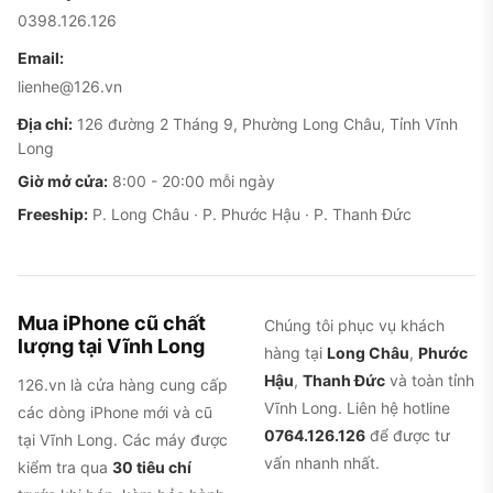
0398.126.126
Bảo hành Apple
1 SIM nano
Việt
Việt Nam, có
Email:
VN/A
vật lý + 1
Nam
khay SIM vật lý,
lienhe@126.vn
eSIM
an tâm hậu mãi
Địa chỉ:
126 đường 2 Tháng 9, Phường Long Châu, Tỉnh Vĩnh
Long
Chỉ dùng
Giá thường
eSIM,
mềm, nguồn
Giờ mở cửa:
8:00 - 20:00 mỗi ngày
KHÔNG có
hàng nhiều,
Freeship:
P. Long Châu · P. Phước Hậu · P. Thanh Đức
LL/A
Mỹ
khay SIM vật
nhưng phải
lý (đặc thù
chấp nhận
đời 14 bản
không lắp SIM
Mỹ)
vật lý
Mua iPhone cũ chất
Chúng tôi phục vụ khách
lượng tại Vĩnh Long
hàng tại
Long Châu
,
Phước
Có khay SIM
Nguồn hàng cũ
Hậu
,
Thanh Đức
và toàn tỉnh
126.vn là cửa hàng cung cấp
vật lý + eSIM
Hong
nhiều, cần soi
Vĩnh Long. Liên hệ hotline
các dòng iPhone mới và cũ
ZA/A
(kiểm tra
Kong
kỹ tình trạng và
0764.126.126
để được tư
tại Vĩnh Long. Các máy được
đúng mã
lịch sử sửa
vấn nhanh nhất.
kiểm tra qua
30 tiêu chí
máy)