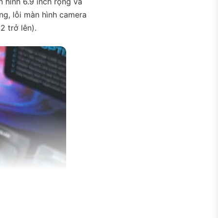
 hình 6.9 inch rộng và
ng, lỗi màn hình camera
2 trở lên).