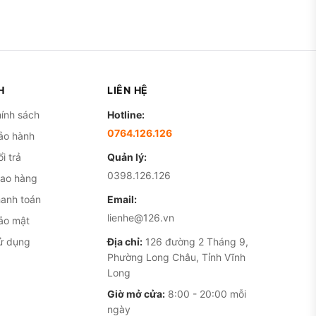
à camera zoom 5x quang học
2028-2029 dựa trên chu kỳ
H
LIÊN HỆ
hãy xem kỹ mã phiên bản
ạng pin vẫn ở 96%, dùng
ính sách
Hotline:
phổ biến.
0764.126.126
ảo hành
i trả
Quản lý:
0398.126.126
iao hàng
các tác vụ nặng như quay
hanh toán
Email:
 trạng pin vẫn giữ ở 92-
lienhe@126.vn
ảo mật
ử dụng
Địa chỉ:
126 đường 2 Tháng 9,
Phường Long Châu, Tỉnh Vĩnh
ự so với đời 15 Pro Max,
Long
ng chụp xa. Chụp chân
Giờ mở cửa:
8:00 - 20:00 mỗi
guồn độc lập.
ngày