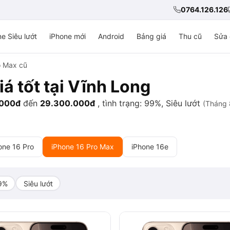
0764.126.126
e Siêu lướt
iPhone mới
Android
Bảng giá
Thu cũ
Sửa 
o Max cũ
á tốt tại Vĩnh Long
.000đ
đến
29.300.000đ
, tình trạng: 99%, Siêu lướt
(Tháng 
one 16 Pro
iPhone 16 Pro Max
iPhone 16e
9%
Siêu lướt