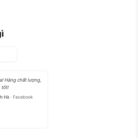
ì
a! Hàng chất lượng,
 tốt!
h Hà
· Facebook
g 126.vn