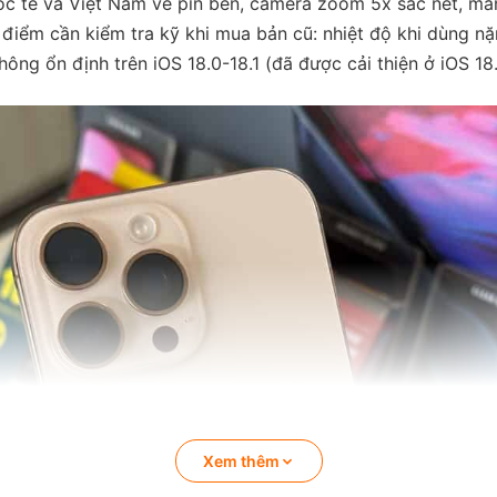
 tế và Việt Nam về pin bền, camera zoom 5x sắc nét, màn
 điểm cần kiểm tra kỹ khi mua bản cũ: nhiệt độ khi dùng nặ
ông ổn định trên iOS 18.0-18.1 (đã được cải thiện ở iOS 18.
Xem thêm