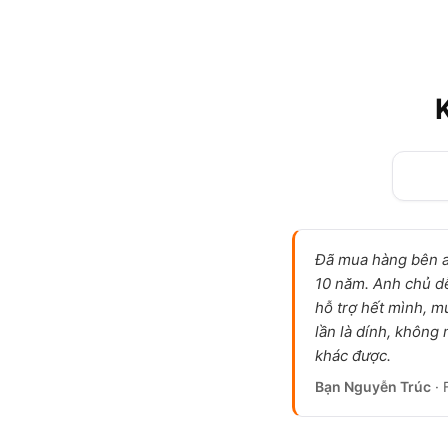
Đã mua hàng bên 
10 năm. Anh chủ d
hỗ trợ hết mình, m
lần là dính, không
khác được.
Bạn Nguyễn Trúc
· 
iPhone 16 Pro Max cũ Siêu 