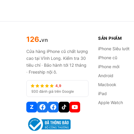
iPhone 16 Pro Max c
Đáng mua nếu bạn cần màn 
cho chụp ảnh xa hay quay 
hỗ trợ iOS của các đời Pr
126
.
SẢN PHẨM
vn
Không nên nếu bạn cần 2 S
trước khi chốt. Một anh kh
iPhone Siêu lướt
Cửa hàng iPhone cũ chất lượng
nặng cả ngày không lo cạn
iPhone cũ
cao tại Vĩnh Long. Kiểm tra 30
tiêu chí · Bảo hành tới 12 tháng
iPhone mới
Ưu điểm thực tế từ 
· Freeship nội ô.
Android
Pin bền vượt kỳ vọng.
Thời
Macbook
4,9
video 4K, lướt web, chơi 
930 đánh giá trên Google
iPad
96%, tốt hơn đáng kể so v
Apple Watch
Z
Camera zoom 5x quang học
người dùng là người sáng 
dung ngoài trời, macro và