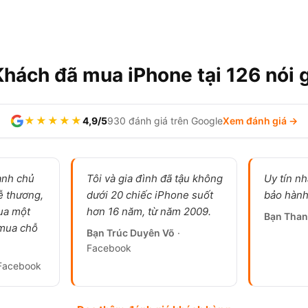
Khách đã mua iPhone tại 126 nói g
★★★★★
4,9/5
930 đánh giá trên Google
Xem đánh giá →
anh chủ
Tôi và gia đình đã tậu không
Uy tín nh
ễ thương,
dưới 20 chiếc iPhone suốt
bảo hành
ua một
hơn 16 năm, từ năm 2009.
Bạn Than
 mua chỗ
Bạn Trúc Duyên Võ
·
Facebook
Facebook
lướt, pin 100%, sạc chưa quá 100 lần, ảnh thật tại cửa hàn