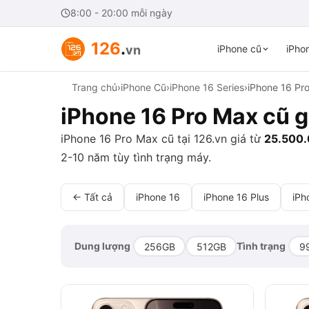
8:00 - 20:00 mỗi ngày
126
.
vn
iPhone cũ
iPhon
Trang chủ
›
iPhone Cũ
›
iPhone 16 Series
›
iPhone 16 Pr
iPhone 16 Pro Max cũ gi
iPhone 16 Pro Max cũ tại 126.vn giá từ
25.500
2-10 năm tùy tình trạng máy.
← Tất cả
iPhone 16
iPhone 16 Plus
iPh
Dung lượng
Tình trạng
256GB
512GB
9