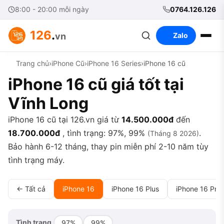
8:00 - 20:00 mỗi ngày
0764.126.126
126
.
vn
Zalo
Trang chủ
›
iPhone Cũ
›
iPhone 16 Series
›
iPhone 16 cũ
iPhone 16 cũ giá tốt tại
Vĩnh Long
iPhone 16 cũ tại 126.vn giá từ
14.500.000đ
đến
18.700.000đ
, tình trạng: 97%, 99%
.
(Tháng 8 2026)
Bảo hành 6-12 tháng, thay pin miễn phí 2-10 năm tùy
tình trạng máy.
← Tất cả
iPhone 16
iPhone 16 Plus
iPhone 16 Pro
Tình trạng
97%
99%