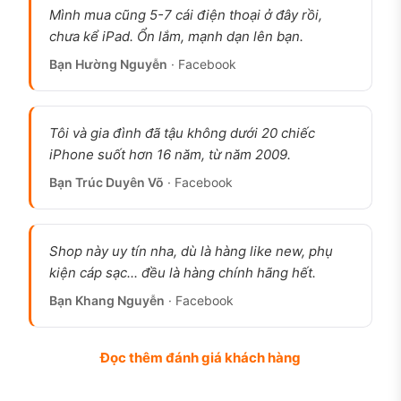
Mình mua cũng 5-7 cái điện thoại ở đây rồi,
chưa kể iPad. Ổn lắm, mạnh dạn lên bạn.
iPhone 16 cũ Siêu lướt, pin 100%, sạc chưa quá
Bạn Hường Nguyễn
· Facebook
100 lần, ảnh thật tại cửa hàng 126.vn
iPhone 16 cũ có đáng mua không?
Tôi và gia đình đã tậu không dưới 20 chiếc
Đáng mua
nếu bạn cần máy mới đời gần đây với
iPhone suốt hơn 16 năm, từ năm 2009.
giá tiết kiệm rõ rệt so với 16 Pro, đủ dùng cho
Bạn Trúc Duyên Võ
· Facebook
công việc văn phòng, lướt mạng xã hội, gọi Zalo,
xem phim, chụp ảnh hàng ngày. Người dùng dài
hạn nhất quán cho rằng bản 16 tiêu chuẩn đủ 95%
Shop này uy tín nha, dù là hàng like new, phụ
nhu cầu phổ thông, chỉ thiếu màn hình 120Hz và
kiện cáp sạc... đều là hàng chính hãng hết.
camera zoom xa so với bản Pro, hai tính năng mà
Bạn Khang Nguyễn
· Facebook
phần lớn người dùng không thực sự cần.
Không nên mua nếu bạn chơi game đồ họa cao
Đọc thêm đánh giá khách hàng
hoặc làm nội dung yêu cầu camera zoom 5x, đây
là 2 điểm bản 16 thường không có. Một anh khách