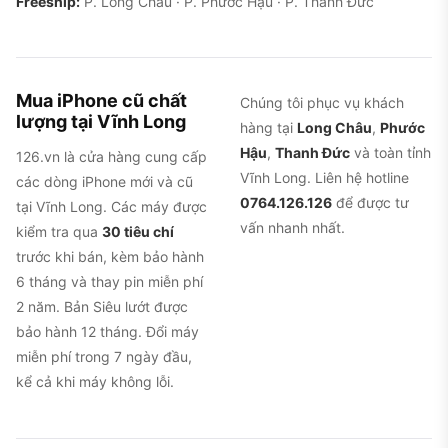
Freeship:
P. Long Châu · P. Phước Hậu · P. Thanh Đức
Mua iPhone cũ chất
Chúng tôi phục vụ khách
lượng tại Vĩnh Long
hàng tại
Long Châu
,
Phước
Hậu
,
Thanh Đức
và toàn tỉnh
126.vn là cửa hàng cung cấp
Vĩnh Long. Liên hệ hotline
các dòng iPhone mới và cũ
0764.126.126
để được tư
tại Vĩnh Long. Các máy được
vấn nhanh nhất.
kiểm tra qua
30 tiêu chí
trước khi bán, kèm bảo hành
6 tháng và thay pin miễn phí
2 năm. Bản Siêu lướt được
bảo hành 12 tháng. Đổi máy
miễn phí trong 7 ngày đầu,
kể cả khi máy không lỗi.
iPhone 16, bản tiêu chuẩn đầu tiên có Action
Button và nút Camera Control mới, trước đây chỉ