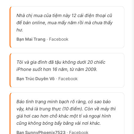
Nhà chị mua của tiệm này 12 cái điện thoại cũ
để bán online, mua mấy năm rồi mà chưa thấy
hư.
Bạn Mai Trang
· Facebook
iPhone 16 Plus cũ , pin 9x, chính hãng VN/A, ảnh
thật tại cửa hàng 126.vn
Tôi và gia đình đã tậu không dưới 20 chiếc
iPhone suốt hơn 16 năm, từ năm 2009.
iPhone 16 Plus cũ có đáng mua không?
Bạn Trúc Duyên Võ
· Facebook
Đáng mua nếu bạn cần màn hình lớn 6.7 inch + pin
trâu nhất dòng tiêu chuẩn nhưng không sẵn sàng
bỏ thêm 5-7 triệu cho 16 Pro Max. Pin iPhone 16
Báo tình trạng minh bạch rõ ràng, có sao báo
Plus, số chu kỳ sạc trung bình 300-400 cho người
vậy, khá là trung thực (10 điểm). Còn về máy thì
dùng nặng, phù hợp với người muốn dùng tiếp 3-4
giá hơi cao hơn chỗ khác một tí và ngoại hình
cũng không bóng bẩy bằng vài nơi khác.
năm nữa mà không lo Apple cắt hỗ trợ iOS sớm.
Bạn SunnyPhoenix7523
· Facebook