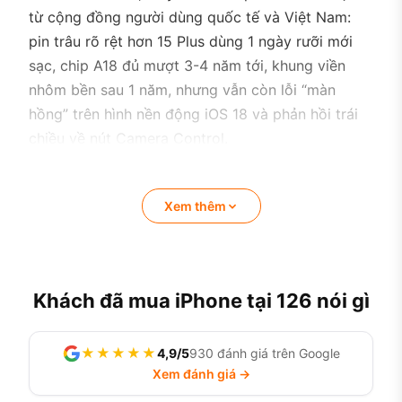
từ cộng đồng người dùng quốc tế và Việt Nam:
pin trâu rõ rệt hơn 15 Plus dùng 1 ngày rưỡi mới
sạc, chip A18 đủ mượt 3-4 năm tới, khung viền
nhôm bền sau 1 năm, nhưng vẫn còn lỗi “màn
hồng” trên hình nền động iOS 18 và phản hồi trái
chiều về nút Camera Control.
Xem thêm
Khách đã mua iPhone tại 126 nói gì
★★★★★
4,9/5
930 đánh giá trên Google
Xem đánh giá →