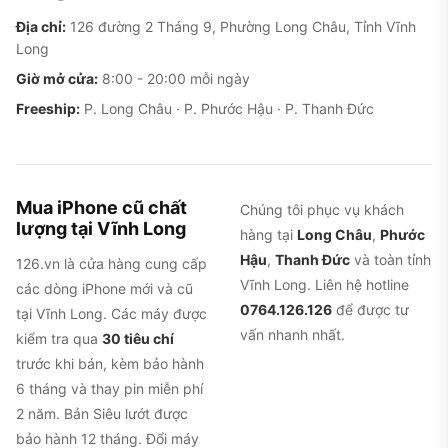
Địa chỉ:
126 đường 2 Tháng 9, Phường Long Châu, Tỉnh Vĩnh
Long
Giờ mở cửa:
8:00 - 20:00 mỗi ngày
Freeship:
P. Long Châu · P. Phước Hậu · P. Thanh Đức
Mua iPhone cũ chất
Chúng tôi phục vụ khách
lượng tại Vĩnh Long
hàng tại
Long Châu
,
Phước
Hậu
,
Thanh Đức
và toàn tỉnh
126.vn là cửa hàng cung cấp
Vĩnh Long. Liên hệ hotline
các dòng iPhone mới và cũ
0764.126.126
để được tư
tại Vĩnh Long. Các máy được
vấn nhanh nhất.
kiểm tra qua
30 tiêu chí
trước khi bán, kèm bảo hành
6 tháng và thay pin miễn phí
2 năm. Bản Siêu lướt được
bảo hành 12 tháng. Đổi máy
Cụm phím cứng mới trên iPhone 16 Plus, Action