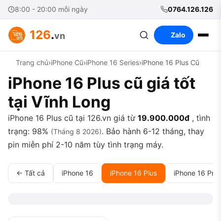
8:00 - 20:00 mỗi ngày
0764.126.126
126
.
vn
Zalo
Trang chủ
›
iPhone Cũ
›
iPhone 16 Series
›
iPhone 16 Plus Cũ
iPhone 16 Plus cũ giá tốt
tại Vĩnh Long
iPhone 16 Plus cũ tại 126.vn giá từ
19.900.000đ
, tình
trạng: 98%
. Bảo hành 6-12 tháng, thay
(Tháng 8 2026)
pin miễn phí 2-10 năm tùy tình trạng máy.
← Tất cả
iPhone 16
iPhone 16 Plus
iPhone 16 Pro