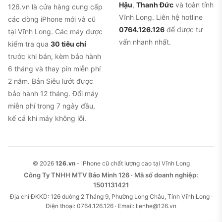
Hậu
,
Thanh Đức
và toàn tỉnh
126.vn là cửa hàng cung cấp
Vĩnh Long. Liên hệ hotline
các dòng iPhone mới và cũ
0764.126.126
để được tư
tại Vĩnh Long. Các máy được
vấn nhanh nhất.
kiểm tra qua
30 tiêu chí
trước khi bán, kèm bảo hành
6 tháng và thay pin miễn phí
2 năm. Bản Siêu lướt được
bảo hành 12 tháng. Đổi máy
miễn phí trong 7 ngày đầu,
kể cả khi máy không lỗi.
© 2026
126.vn
- iPhone cũ chất lượng cao tại Vĩnh Long
Công Ty TNHH MTV Bảo Minh 126 · Mã số doanh nghiệp:
1501131421
Địa chỉ ĐKKD: 126 đường 2 Tháng 9, Phường Long Châu, Tỉnh Vĩnh Long ·
Điện thoại: 0764.126.126 · Email: lienhe@126.vn