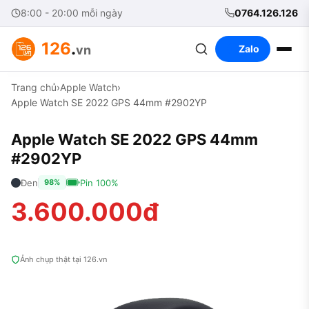
8:00 - 20:00 mỗi ngày
0764.126.126
126
.
vn
Zalo
Trang chủ
›
Apple Watch
›
Apple Watch SE 2022 GPS 44mm #2902YP
Apple Watch SE 2022 GPS 44mm
#2902YP
Đen
Pin 100%
98%
3.600.000đ
Ảnh chụp thật tại 126.vn