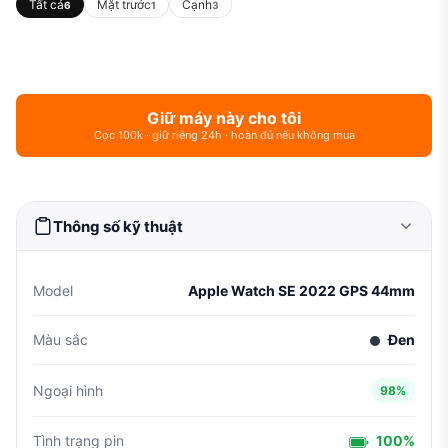
Tất cả
Mặt trước
Cạnh
6
1
3
Giữ máy này cho tôi
Cọc 100k · giữ riêng 24h · hoàn đủ nếu không mua
Thông số kỹ thuật
Model
Apple Watch SE 2022 GPS 44mm
Màu sắc
Đen
Ngoại hình
98%
Tình trạng pin
100%