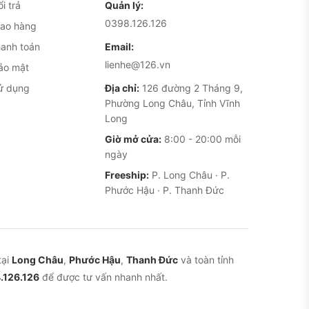
i trả
Quản lý:
0398.126.126
iao hàng
hanh toán
Email:
lienhe@126.vn
ảo mật
ử dụng
Địa chỉ:
126 đường 2 Tháng 9,
Phường Long Châu, Tỉnh Vĩnh
Long
Giờ mở cửa:
8:00 - 20:00 mỗi
ngày
Freeship:
P. Long Châu · P.
Phước Hậu · P. Thanh Đức
tại
Long Châu
,
Phước Hậu
,
Thanh Đức
và toàn tỉnh
.126.126
để được tư vấn nhanh nhất.