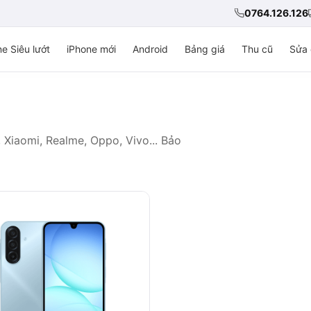
0764.126.126
e Siêu lướt
iPhone mới
Android
Bảng giá
Thu cũ
Sửa 
Xiaomi, Realme, Oppo, Vivo... Bảo