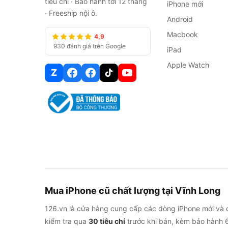
tiêu chí · Bảo hành tới 12 tháng
iPhone mới
· Freeship nội ô.
Android
Macbook
4,9
930 đánh giá trên Google
iPad
Apple Watch
Z
Mua iPhone cũ chất lượng tại Vĩnh Long
126.vn là cửa hàng cung cấp các dòng iPhone mới và 
kiểm tra qua
30 tiêu chí
trước khi bán, kèm bảo hành 6