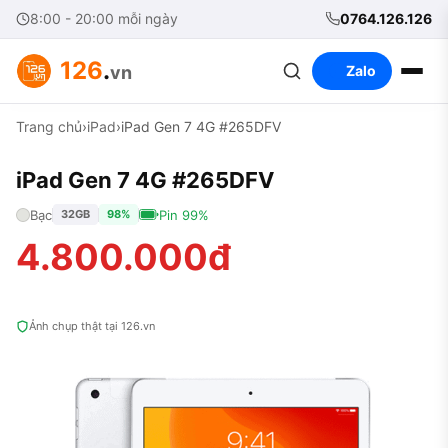
8:00 - 20:00 mỗi ngày
0764.126.126
126
.
vn
Zalo
Trang chủ
›
iPad
›
iPad Gen 7 4G #265DFV
iPad Gen 7 4G #265DFV
Bạc
Pin 99%
32GB
98%
4.800.000đ
Ảnh chụp thật tại 126.vn