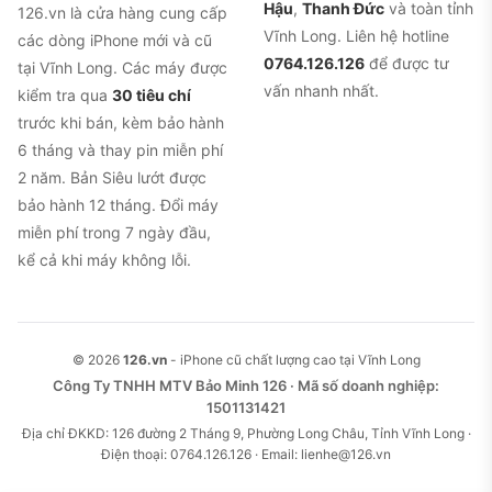
Hậu
,
Thanh Đức
và toàn tỉnh
126.vn là cửa hàng cung cấp
Vĩnh Long. Liên hệ hotline
các dòng iPhone mới và cũ
0764.126.126
để được tư
tại Vĩnh Long. Các máy được
vấn nhanh nhất.
kiểm tra qua
30 tiêu chí
trước khi bán, kèm bảo hành
6 tháng và thay pin miễn phí
2 năm. Bản Siêu lướt được
bảo hành 12 tháng. Đổi máy
miễn phí trong 7 ngày đầu,
kể cả khi máy không lỗi.
© 2026
126.vn
- iPhone cũ chất lượng cao tại Vĩnh Long
Công Ty TNHH MTV Bảo Minh 126 · Mã số doanh nghiệp:
1501131421
Địa chỉ ĐKKD: 126 đường 2 Tháng 9, Phường Long Châu, Tỉnh Vĩnh Long ·
Điện thoại: 0764.126.126 · Email: lienhe@126.vn