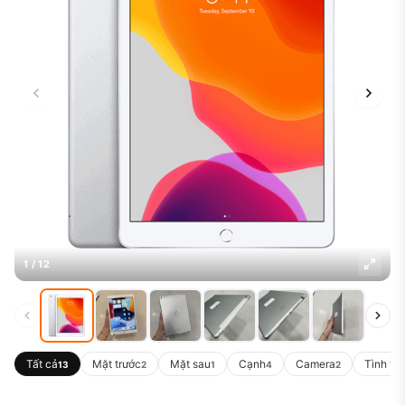
1 / 12
Tất cả
Mặt trước
Mặt sau
Cạnh
Camera
Tình tr
13
2
1
4
2