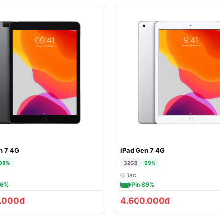
n 7 4G
iPad Gen 7 4G
98%
32GB
99%
Bạc
96%
Pin 89%
.000đ
4.600.000đ