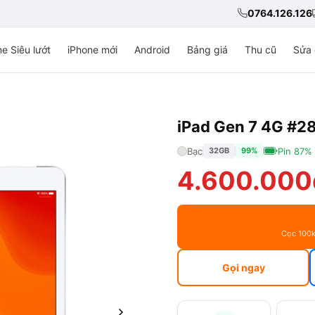
0764.126.126
e Siêu lướt
iPhone mới
Android
Bảng giá
Thu cũ
Sửa 
iPad Gen 7 4G #2
Bạc
Pin 87%
32GB
99%
4.600.000
Cọc 100k
Gọi ngay