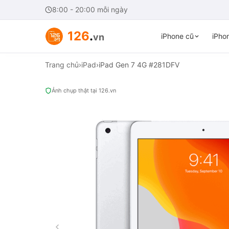
8:00 - 20:00 mỗi ngày
126
.
vn
iPhone cũ
iPhon
Trang chủ
›
iPad
›
iPad Gen 7 4G #281DFV
Ảnh chụp thật tại 126.vn