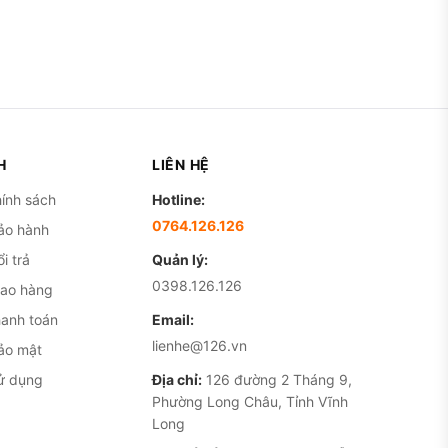
H
LIÊN HỆ
ính sách
Hotline:
0764.126.126
ảo hành
i trả
Quản lý:
0398.126.126
iao hàng
hanh toán
Email:
lienhe@126.vn
ảo mật
ử dụng
Địa chỉ:
126 đường 2 Tháng 9,
Phường Long Châu, Tỉnh Vĩnh
Long