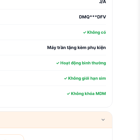
J/A
DMQ***DFV
✓ Không có
Máy trần tặng kèm phụ kiện
✓ Hoạt động bình thường
✓ Không giới hạn sim
✓ Không khóa MDM