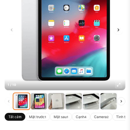
1 / 10
Tất cả
Mặt trước
Mặt sau
Cạnh
Camera
Tình trạ
11
1
1
4
2