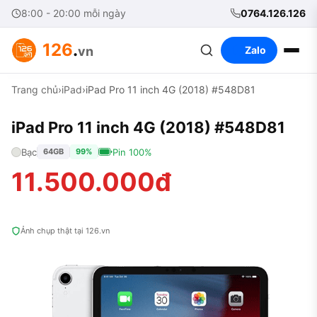
8:00 - 20:00 mỗi ngày
0764.126.126
126
.
vn
Zalo
Trang chủ
›
iPad
›
iPad Pro 11 inch 4G (2018) #548D81
iPad Pro 11 inch 4G (2018) #548D81
Bạc
Pin 100%
64GB
99%
11.500.000đ
Ảnh chụp thật tại 126.vn