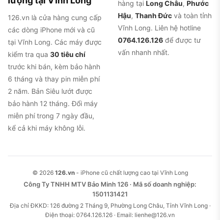
lượng tại Vĩnh Long
hàng tại
Long Châu
,
Phước
Hậu
,
Thanh Đức
và toàn tỉnh
126.vn là cửa hàng cung cấp
Vĩnh Long. Liên hệ hotline
các dòng iPhone mới và cũ
0764.126.126
để được tư
tại Vĩnh Long. Các máy được
vấn nhanh nhất.
kiểm tra qua
30 tiêu chí
trước khi bán, kèm bảo hành
6 tháng và thay pin miễn phí
2 năm. Bản Siêu lướt được
bảo hành 12 tháng. Đổi máy
miễn phí trong 7 ngày đầu,
kể cả khi máy không lỗi.
© 2026
126.vn
- iPhone cũ chất lượng cao tại Vĩnh Long
Công Ty TNHH MTV Bảo Minh 126 · Mã số doanh nghiệp:
1501131421
Địa chỉ ĐKKD: 126 đường 2 Tháng 9, Phường Long Châu, Tỉnh Vĩnh Long ·
Điện thoại: 0764.126.126 · Email: lienhe@126.vn