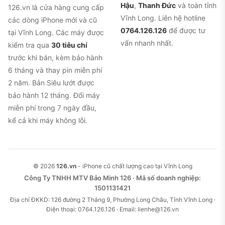
Hậu
,
Thanh Đức
và toàn tỉnh
126.vn là cửa hàng cung cấp
Vĩnh Long. Liên hệ hotline
các dòng iPhone mới và cũ
0764.126.126
để được tư
tại Vĩnh Long. Các máy được
vấn nhanh nhất.
kiểm tra qua
30 tiêu chí
trước khi bán, kèm bảo hành
6 tháng và thay pin miễn phí
2 năm. Bản Siêu lướt được
bảo hành 12 tháng. Đổi máy
miễn phí trong 7 ngày đầu,
kể cả khi máy không lỗi.
© 2026
126.vn
- iPhone cũ chất lượng cao tại Vĩnh Long
Công Ty TNHH MTV Bảo Minh 126 · Mã số doanh nghiệp:
1501131421
Địa chỉ ĐKKD: 126 đường 2 Tháng 9, Phường Long Châu, Tỉnh Vĩnh Long ·
Điện thoại: 0764.126.126 · Email: lienhe@126.vn