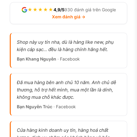
của bản mini. Cộng đồng người dùng quốc tế
★★★★★
4,9/5
930 đánh giá trên Google
phản hồi khá thống nhất: máy nhỏ tuyệt vời để
Xem đánh giá →
cầm, nhưng dùng nặng sẽ phải cắm sạc giữa ngày.
Một anh khách hàng tại 126.vn dùng iPhone 12
mini chia sẻ máy gọn và nhanh, chỉ cần sạc thêm
Shop này uy tín nha, dù là hàng like new, phụ
buổi trưa là đủ dùng tới tối. Nói ngắn gọn, mua 12
kiện cáp sạc... đều là hàng chính hãng hết.
mini là mua sự nhỏ gọn, và đánh đổi lại là pin.
Bạn Khang Nguyễn
· Facebook
Người dùng lâu năm thích gì ở iPhone
12 mini cũ?
Đã mua hàng bên anh chủ 10 năm. Anh chủ dễ
thương, hỗ trợ hết mình, mua một lần là dính,
Nhỏ gọn nhất, cầm một tay dễ.
Màn 5.4 inch và
không mua chỗ khác được.
trọng lượng khoảng 135g khiến máy bỏ túi gọn,
thao tác một tay thoải mái. Nhiều người dùng gọi
Bạn Nguyễn Trúc
· Facebook
đây là chiếc iPhone vừa túi hiếm hoi còn lại, và đó
là lý do chính họ chọn.
Cửa hàng kinh doanh uy tín, hàng hoá chất
Hiệu năng vẫn đủ dùng.
Chip A14 Bionic đáp ứng