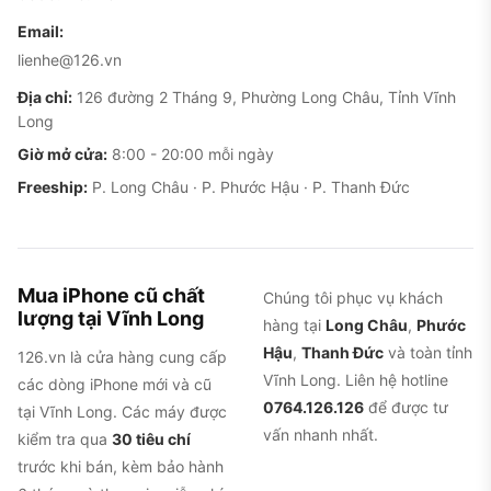
eSIM
thường cao hơn
Email:
1 SIM
lienhe@126.vn
nano vật
Địa chỉ:
126 đường 2 Tháng 9, Phường Long Châu, Tỉnh Vĩnh
lý + 1
Giá thường mềm,
Long
LL/A
Mỹ
eSIM
nguồn hàng cũ
Giờ mở cửa:
8:00 - 20:00 mỗi ngày
(kiểm tra
nhiều tại Việt Nam
Freeship:
P. Long Châu · P. Phước Hậu · P. Thanh Đức
đúng mã
máy)
Bản này
Hợp người cần
Mua iPhone cũ chất
thường có
Chúng tôi phục vụ khách
Hong
chạy 2 SIM vật lý,
lượng tại Vĩnh Long
ZA/A
2 SIM
hàng tại
Long Châu
,
Phước
Kong
cần soi kỹ tình
nano vật
Hậu
,
Thanh Đức
và toàn tỉnh
126.vn là cửa hàng cung cấp
trạng máy
lý
Vĩnh Long. Liên hệ hotline
các dòng iPhone mới và cũ
0764.126.126
để được tư
tại Vĩnh Long. Các máy được
Bản Trung
vấn nhanh nhất.
FaceTime cuộc gọi
kiểm tra qua
30 tiêu chí
Quốc
tiếng bị hạn chế
trước khi bán, kèm bảo hành
Trung
thường có