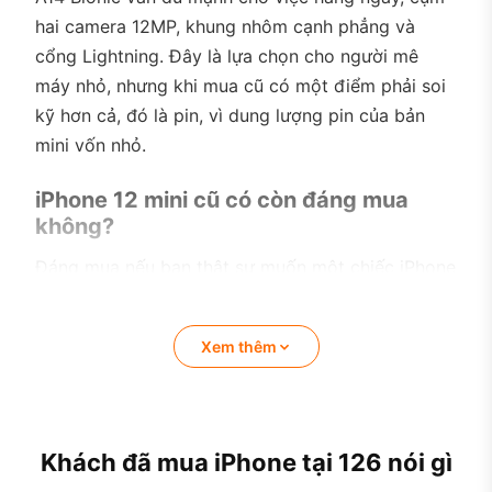
hai camera 12MP, khung nhôm cạnh phẳng và
cổng Lightning. Đây là lựa chọn cho người mê
máy nhỏ, nhưng khi mua cũ có một điểm phải soi
kỹ hơn cả, đó là pin, vì dung lượng pin của bản
mini vốn nhỏ.
iPhone 12 mini cũ có còn đáng mua
không?
Đáng mua nếu bạn thật sự muốn một chiếc iPhone
nhỏ, nhẹ, thao tác một tay và bỏ túi thoải mái,
đồng thời chấp nhận phải sạc thêm trong ngày
Xem thêm
nếu dùng nhiều. Chip A14 Bionic vẫn kham tốt
nhắn tin, mạng xã hội, xem video và chơi game
nhẹ.
Không nên mua nếu bạn cần pin dùng thoải mái cả
Khách đã mua iPhone tại 126 nói gì
ngày cho nhu cầu nặng, vì đây là điểm yếu cố hữu