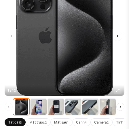
1 / 12
Tất cả
Mặt trước
Mặt sau
Cạnh
Camera
Tình tr
13
2
1
4
2