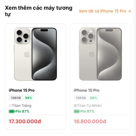
Xem thêm các máy tương
Xem tất cả iPhone 15 Pro →
tự
iPhone 15 Pro
iPhone 15 Pro
ĐÃ BÁN
128GB
99%
128GB
98%
Titan Trắng
Titan Tự Nhiên
Pin 87%
Pin 87%
17.300.000đ
16.800.000đ