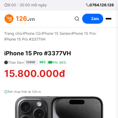
8:00 - 20:00 mỗi ngày
0764.126.126
126
.
vn
Zalo
Trang chủ
›
iPhone Cũ
›
iPhone 15 Series
›
iPhone 15 Pro
›
iPhone 15 Pro #3377VH
iPhone 15 Pro #3377VH
Titan Đen
Pin 96%
128GB
98%
15.800.000đ
Ảnh chụp thật tại 126.vn