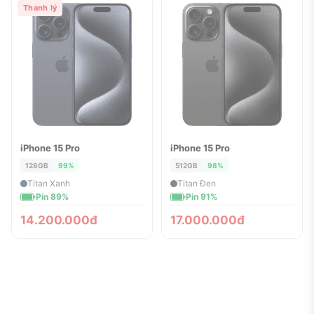
Thanh lý
iPhone 15 Pro
iPhone 15 Pro
ĐÃ BÁN
ĐÃ BÁN
128GB
99%
512GB
98%
Titan Xanh
Titan Đen
Pin 89%
Pin 91%
14.200.000đ
17.000.000đ