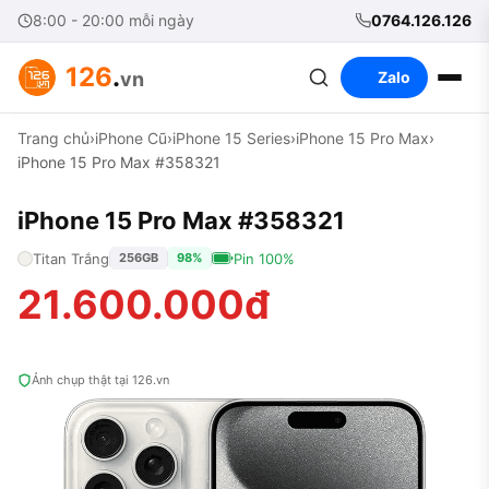
8:00 - 20:00 mỗi ngày
0764.126.126
126
.
vn
Zalo
Trang chủ
›
iPhone Cũ
›
iPhone 15 Series
›
iPhone 15 Pro Max
›
iPhone 15 Pro Max #358321
iPhone 15 Pro Max #358321
Titan Trắng
Pin 100%
256GB
98%
21.600.000đ
Ảnh chụp thật tại 126.vn