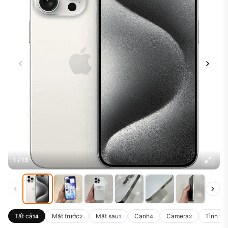
1 / 13
Tất cả
Mặt trước
Mặt sau
Cạnh
Camera
Tình tr
14
2
1
4
2