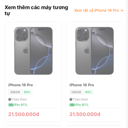
Xem thêm các máy tương
Xem tất cả iPhone 16 Pro →
tự
iPhone 16 Pro
iPhone 16 Pro
ĐÃ BÁN
ĐÃ BÁN
256GB
99%
256GB
99%
Titan Đen
Titan Đen
Pin 91%
Pin 91%
21.500.000đ
21.500.000đ