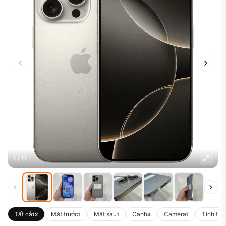
1 / 11
Tất cả
Mặt trước
Mặt sau
Cạnh
Camera
Tình trạ
12
1
1
4
1