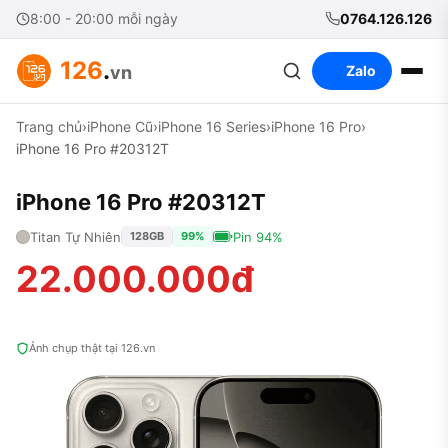
8:00 - 20:00 mỗi ngày
0764.126.126
126
.
vn
Zalo
Trang chủ
›
iPhone Cũ
›
iPhone 16 Series
›
iPhone 16 Pro
›
iPhone 16 Pro #20312T
iPhone 16 Pro #20312T
Titan Tự Nhiên
Pin 94%
128GB
99%
22.000.000đ
Ảnh chụp thật tại 126.vn