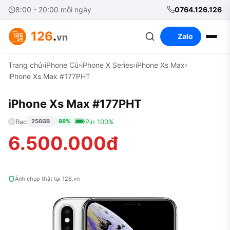
8:00 - 20:00 mỗi ngày
0764.126.126
126
.
vn
Zalo
Trang chủ
›
iPhone Cũ
›
iPhone X Series
›
iPhone Xs Max
›
iPhone Xs Max #177PHT
iPhone Xs Max #177PHT
Bạc
Pin 100%
256GB
98%
6.500.000đ
Ảnh chụp thật tại 126.vn