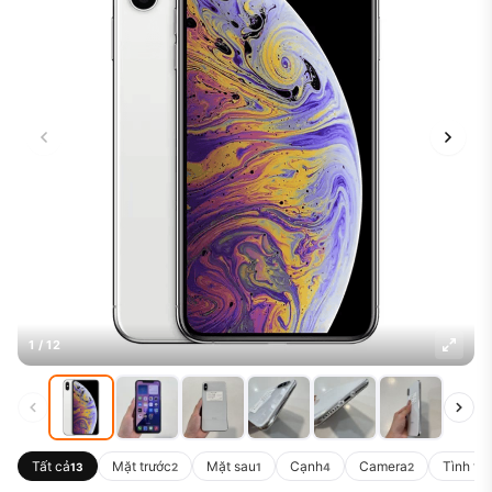
1 / 12
Tất cả
Mặt trước
Mặt sau
Cạnh
Camera
Tình tr
13
2
1
4
2