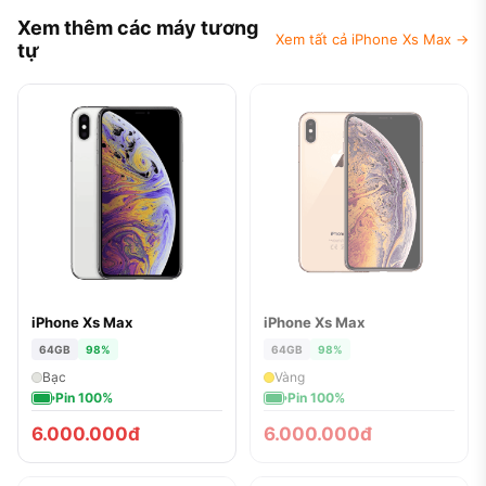
Xem thêm các máy tương
Xem tất cả iPhone Xs Max →
tự
iPhone Xs Max
iPhone Xs Max
ĐÃ BÁN
64GB
98%
64GB
98%
Bạc
Vàng
Pin 100%
Pin 100%
6.000.000đ
6.000.000đ