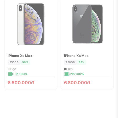
iPhone Xs Max
iPhone Xs Max
ĐÃ BÁN
ĐÃ BÁN
256GB
98%
256GB
99%
Bạc
Đen
Pin 100%
Pin 100%
6.500.000đ
6.800.000đ