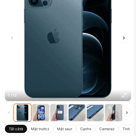
1 / 12
Tất cả
Mặt trước
Mặt sau
Cạnh
Camera
Tình tr
13
2
1
4
2