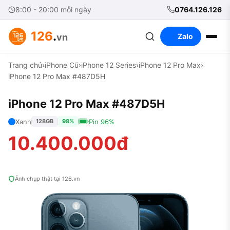
8:00 - 20:00 mỗi ngày
0764.126.126
126
.
vn
Zalo
Trang chủ
›
iPhone Cũ
›
iPhone 12 Series
›
iPhone 12 Pro Max
›
iPhone 12 Pro Max #487D5H
iPhone 12 Pro Max #487D5H
Xanh
Pin 96%
128GB
98%
10.400.000đ
Ảnh chụp thật tại 126.vn