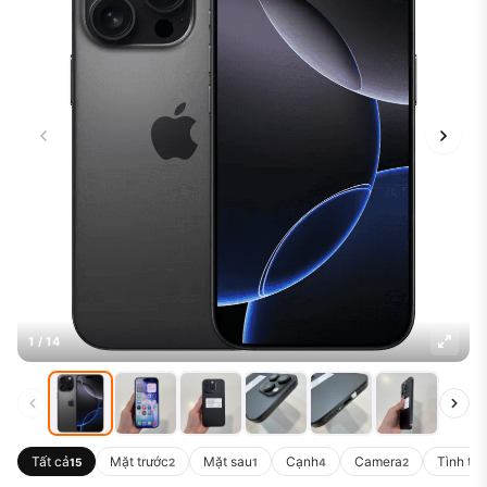
1 / 14
Tất cả
Mặt trước
Mặt sau
Cạnh
Camera
Tình trạ
15
2
1
4
2