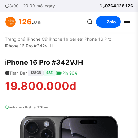
8:00 - 20:00 mỗi ngày
0764.126.126
126
.
vn
Zalo
Trang chủ
›
iPhone Cũ
›
iPhone 16 Series
›
iPhone 16 Pro
›
iPhone 16 Pro #342VJH
iPhone 16 Pro #342VJH
Titan Đen
Pin 96%
128GB
98%
19.800.000đ
Ảnh chụp thật tại 126.vn