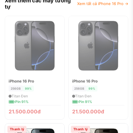
Xem thêm các máy tương
Xem tất cả iPhone 16 Pro →
tự
iPhone 16 Pro
iPhone 16 Pro
ĐÃ BÁN
ĐÃ BÁN
256GB
99%
256GB
99%
Titan Đen
Titan Đen
Pin 91%
Pin 91%
21.500.000đ
21.500.000đ
Thanh lý
Thanh lý