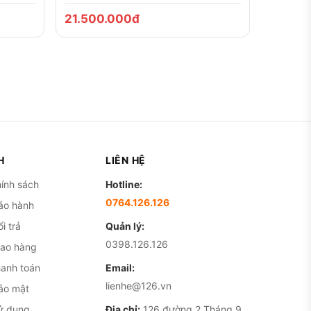
21.500.000đ
H
LIÊN HỆ
ính sách
Hotline:
0764.126.126
ảo hành
i trả
Quản lý:
0398.126.126
iao hàng
hanh toán
Email:
lienhe@126.vn
ảo mật
ử dụng
Địa chỉ:
126 đường 2 Tháng 9,