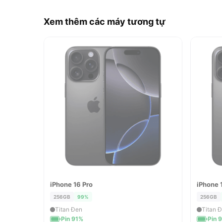
Xem thêm các máy tương tự
iPhone 16 Pro
iPhone 
ĐÃ BÁN
ĐÃ 
256GB
99%
256GB
Titan Đen
Titan 
Pin 91%
Pin 