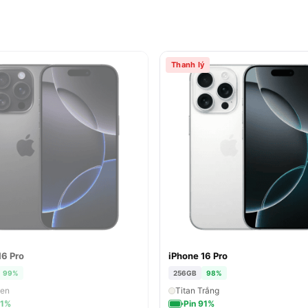
Thanh lý
16 Pro
iPhone 16 Pro
BÁN
99%
256GB
98%
Đen
Titan Trắng
91%
Pin 91%