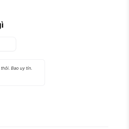
ì
hôi. Bao uy tín.