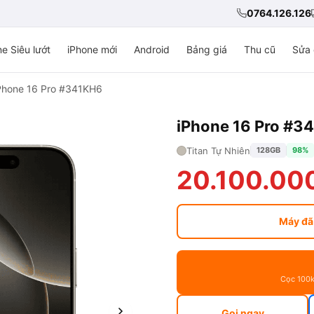
0764.126.126
e Siêu lướt
iPhone mới
Android
Bảng giá
Thu cũ
Sửa 
Phone 16 Pro #341KH6
iPhone 16 Pro #3
Titan Tự Nhiên
128GB
98%
20.100.00
Máy đã
Cọc 100k
Gọi ngay