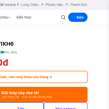
Freeship P. Long Châu · P. Phước Hậu · P. Thanh Đức
chữa
Kiến thức
Zalo
41KH6
Pin 90%
0đ
 bán, xem máy khác còn hàng ↓
Giữ máy này cho tôi
 · giữ riêng 24h · hoàn đủ nếu không mua
Messenger
Zalo