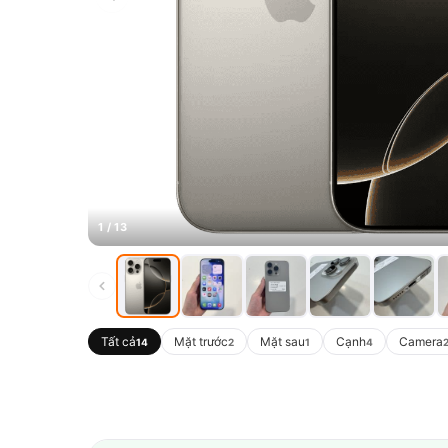
1 / 13
Tất cả
Mặt trước
Mặt sau
Cạnh
Camera
14
2
1
4