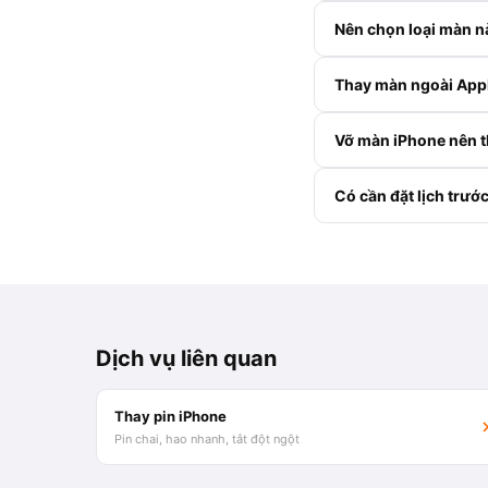
Nên chọn loại màn n
Thay màn ngoài Appl
Vỡ màn iPhone nên 
Có cần đặt lịch trướ
Dịch vụ liên quan
Thay pin iPhone
Pin chai, hao nhanh, tắt đột ngột