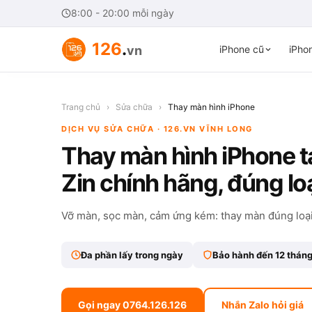
8:00 - 20:00 mỗi ngày
126
.
vn
iPhone cũ
iPhon
Trang chủ
›
Sửa chữa
›
Thay màn hình iPhone
DỊCH VỤ SỬA CHỮA · 126.VN VĨNH LONG
Thay màn hình iPhone t
Zin chính hãng, đúng lo
Vỡ màn, sọc màn, cảm ứng kém: thay màn đúng loại,
Đa phần lấy trong ngày
Bảo hành đến 12 thán
Gọi ngay 0764.126.126
Nhắn Zalo hỏi giá