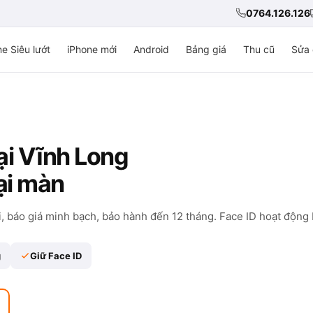
0764.126.126
e Siêu lướt
iPhone mới
Android
Bảng giá
Thu cũ
Sửa 
ại Vĩnh Long
ại màn
 báo giá minh bạch, bảo hành đến 12 tháng. Face ID hoạt động 
g
Giữ Face ID