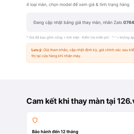
4 loại màn, chọn model để xem giá & tình trạng hàng
Đang cập nhật bảng giá thay màn, nhắn Zalo
0764
* Giá đã bao gồm công + linh kiện · Kiểm tra miễn phí · "-" = không á
Lưu ý:
Giá tham khảo, cập nhật định kỳ, giá chính xác sau ki
thị tại cửa hàng khi nhận máy.
Cam kết khi thay màn tại 126.
Bảo hành đến 12 tháng