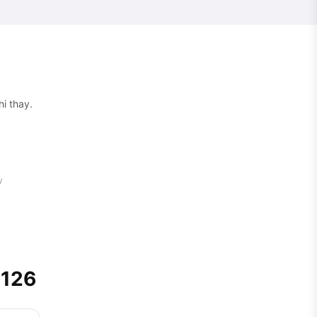
i thay.
y
 126