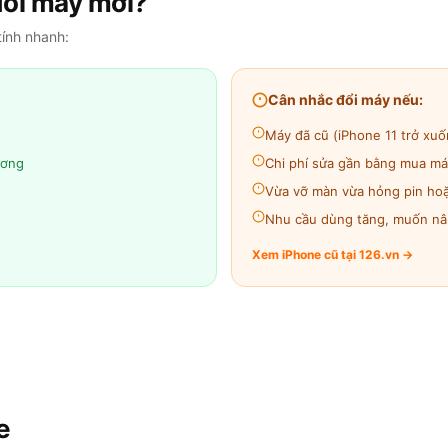
đổi máy mới?
tính nhanh:
Cân nhắc đổi máy nếu:
Máy đã cũ (iPhone 11 trở xuố
ương
Chi phí sửa gần bằng mua má
Vừa vỡ màn vừa hỏng pin hoặc
Nhu cầu dùng tăng, muốn nâ
Xem iPhone cũ tại 126.vn →
e