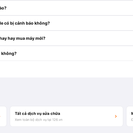
ào?
e có bị cảnh báo không?
thay hay mua máy mới?
c không?
Tất cả dịch vụ sửa chữa
Xem toàn bộ dịch vụ tại 126.vn
Đ