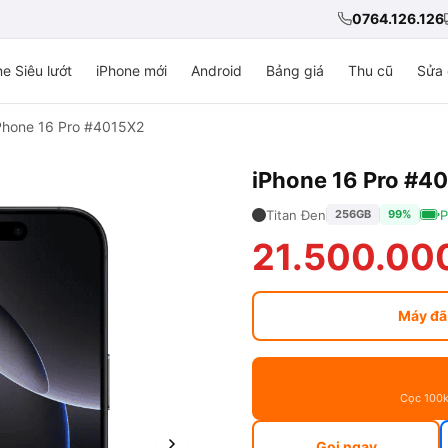
0764.126.126
e Siêu lướt
iPhone mới
Android
Bảng giá
Thu cũ
Sửa 
Phone 16 Pro #4015X2
iPhone 16 Pro #4
Titan Đen
P
256GB
99%
21.500.00
Máy đã
Cọc 100k
Gọi ngay