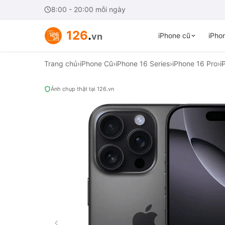
8:00 - 20:00 mỗi ngày
126
.
vn
iPhone cũ
iPhon
Trang chủ
›
iPhone Cũ
›
iPhone 16 Series
›
iPhone 16 Pro
›
i
Ảnh chụp thật tại 126.vn