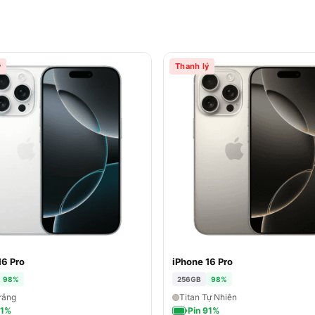
ý
Thanh lý
16 Pro
iPhone 16 Pro
98%
256GB
98%
rắng
Titan Tự Nhiên
91%
Pin 91%