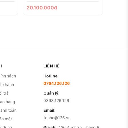
20.100.000đ
H
LIÊN HỆ
ính sách
Hotline:
0764.126.126
ảo hành
i trả
Quản lý:
0398.126.126
iao hàng
hanh toán
Email:
lienhe@126.vn
ảo mật
ử dụng
Địa chỉ:
126 đường 2 Tháng 9,