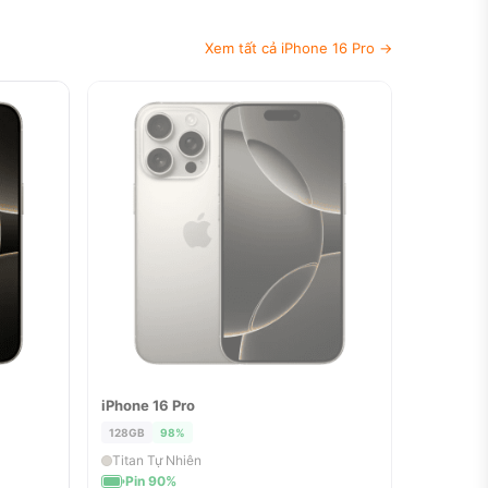
Xem tất cả iPhone 16 Pro →
iPhone 16 Pro
ĐÃ BÁN
128GB
98%
Titan Tự Nhiên
Pin 90%