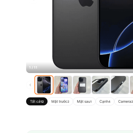
1 / 11
Tất cả
Mặt trước
Mặt sau
Cạnh
Camera
12
2
1
4
2