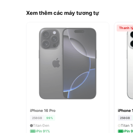
Xem thêm các máy tương tự
Thanh l
iPhone 16 Pro
iPhone 
ĐÃ BÁN
256GB
99%
256GB
Titan Đen
Titan T
Pin 91%
Pin 