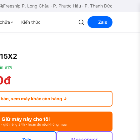
Freeship P. Long Châu · P. Phước Hậu · P. Thanh Đức
chữa
Kiến thức
Zalo
015X2
in 91%
0đ
 bán, xem máy khác còn hàng ↓
Giữ máy này cho tôi
 · giữ riêng 24h · hoàn đủ nếu không mua
Messenger
Zalo