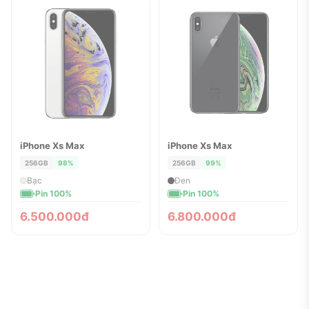
iPhone Xs Max
iPhone Xs Max
ĐÃ BÁN
ĐÃ BÁN
256GB
98%
256GB
99%
Bạc
Đen
Pin 100%
Pin 100%
6.500.000đ
6.800.000đ