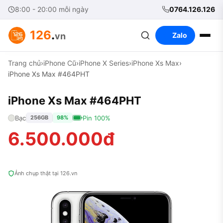
8:00 - 20:00 mỗi ngày
0764.126.126
126
.
vn
Zalo
Trang chủ
›
iPhone Cũ
›
iPhone X Series
›
iPhone Xs Max
›
iPhone Xs Max #464PHT
iPhone Xs Max #464PHT
Bạc
Pin 100%
256GB
98%
6.500.000đ
Ảnh chụp thật tại 126.vn