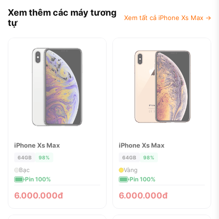
Xem thêm các máy tương
Xem tất cả iPhone Xs Max →
tự
iPhone Xs Max
iPhone Xs Max
ĐÃ BÁN
ĐÃ BÁN
64GB
98%
64GB
98%
Bạc
Vàng
Pin 100%
Pin 100%
6.000.000đ
6.000.000đ