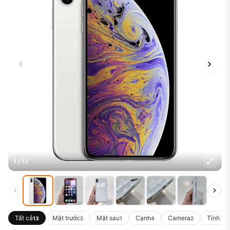
1 / 12
Tất cả
Mặt trước
Mặt sau
Cạnh
Camera
Tình tr
13
2
1
4
2