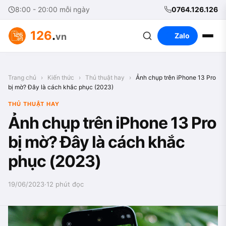
8:00 - 20:00 mỗi ngày
0764.126.126
126
.
vn
Zalo
Trang chủ
›
Kiến thức
›
Thủ thuật hay
›
Ảnh chụp trên iPhone 13 Pro
bị mờ? Đây là cách khắc phục (2023)
THỦ THUẬT HAY
Ảnh chụp trên iPhone 13 Pro
bị mờ? Đây là cách khắc
phục (2023)
19/06/2023
·
12 phút đọc