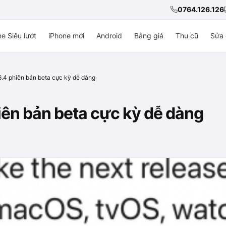
0764.126.126
e Siêu lướt
iPhone mới
Android
Bảng giá
Thu cũ
Sửa 
6.4 phiên bản beta cực kỳ dễ dàng
iên bản beta cực kỳ dễ dàng