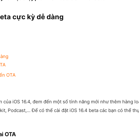
beta cực kỳ dễ dàng
dàng
OTA
iển OTA
ên của iOS 16.4, đem đến một số tính năng mới như thêm hàng lo
it, Podcast,… Để có thể cài đặt iOS 16.4 beta các bạn có thể th
ai OTA