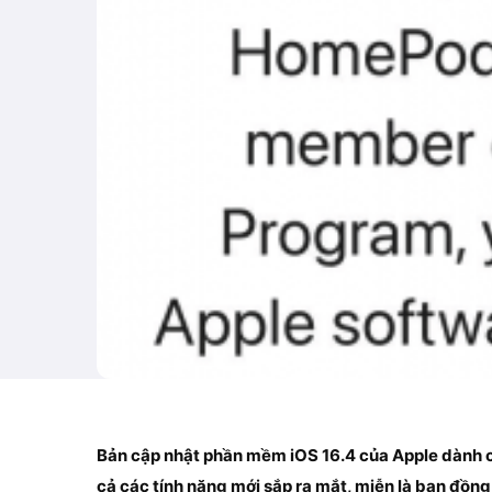
Bản cập nhật phần mềm iOS 16.4 của Apple dành
cả các tính năng mới sắp ra mắt, miễn là bạn đồn