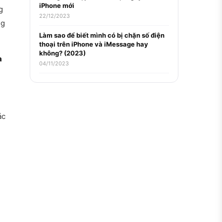
iPhone mới
g
22/12/2023
ng
Làm sao để biết mình có bị chặn số điện
thoại trên iPhone và iMessage hay
không? (2023)
à
04/11/2023
ác