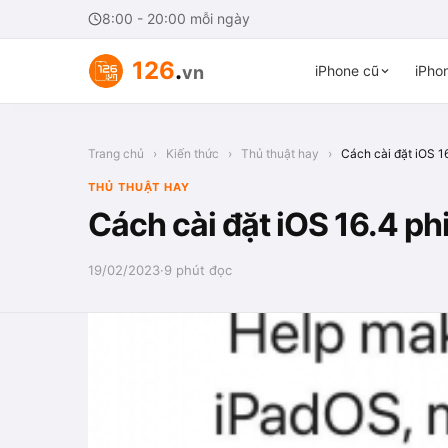
8:00 - 20:00 mỗi ngày
126
.
vn
iPhone cũ
iPhon
Trang chủ
›
Kiến thức
›
Thủ thuật hay
›
Cách cài đặt iOS 1
THỦ THUẬT HAY
Cách cài đặt iOS 16.4 ph
19/02/2023
·
9 phút đọc