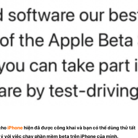
 cho
iPhone
hiện đã được công khai và bạn có thể dùng thử tất
g ý với việc chạy phần mềm beta trên iPhone của mình.