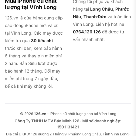
Mua iPhone cũ chất
Chúng tôi phục vụ khách
lượng tại Vĩnh Long
hàng tại
Long Châu
,
Phước
Hậu
,
Thanh Đức
và toàn tỉnh
126.vn là cửa hàng cung cấp
Vĩnh Long. Liên hệ hotline
các dòng iPhone mới và cũ
0764.126.126
để được tư
tại Vĩnh Long. Các máy được
vấn nhanh nhất.
kiểm tra qua
30 tiêu chí
trước khi bán, kèm bảo hành
6 tháng và thay pin miễn phí
2 năm. Bản Siêu lướt được
bảo hành 12 tháng. Đổi máy
miễn phí trong 7 ngày đầu,
kể cả khi máy không lỗi.
© 2026
126.vn
- iPhone cũ chất lượng cao tại Vĩnh Long
Công Ty TNHH MTV Bảo Minh 126 · Mã số doanh nghiệp:
1501131421
Địa chỉ ĐKKD: 126 đường 2 Tháng 9, Phường Long Châu, Tỉnh Vĩnh Long ·