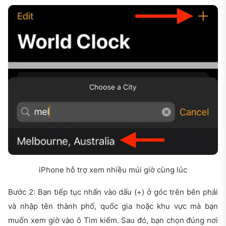
iPhone hỗ trợ xem nhiều múi giờ cùng lúc
Bước 2: Bạn tiếp tục nhấn vào dấu (+) ở góc trên bên phải
và nhập tên thành phố, quốc gia hoặc khu vực mà bạn
muốn xem giờ vào ô Tìm kiếm. Sau đó, bạn chọn đúng nơi