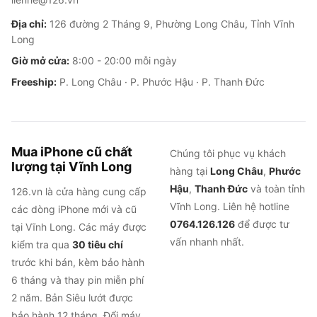
Địa chỉ:
126 đường 2 Tháng 9, Phường Long Châu, Tỉnh Vĩnh
Long
Giờ mở cửa:
8:00 - 20:00 mỗi ngày
Freeship:
P. Long Châu · P. Phước Hậu · P. Thanh Đức
Mua iPhone cũ chất
Chúng tôi phục vụ khách
lượng tại Vĩnh Long
hàng tại
Long Châu
,
Phước
Hậu
,
Thanh Đức
và toàn tỉnh
126.vn là cửa hàng cung cấp
Vĩnh Long. Liên hệ hotline
các dòng iPhone mới và cũ
0764.126.126
để được tư
tại Vĩnh Long. Các máy được
vấn nhanh nhất.
kiểm tra qua
30 tiêu chí
trước khi bán, kèm bảo hành
6 tháng và thay pin miễn phí
2 năm. Bản Siêu lướt được
bảo hành 12 tháng. Đổi máy