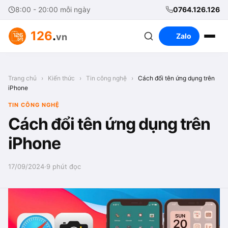
8:00 - 20:00 mỗi ngày
0764.126.126
126
.
vn
Zalo
Trang chủ
›
Kiến thức
›
Tin công nghệ
›
Cách đổi tên ứng dụng trên
iPhone
TIN CÔNG NGHỆ
Cách đổi tên ứng dụng trên
iPhone
17/09/2024
·
9 phút đọc