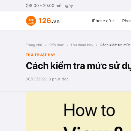
8:00 - 20:00 mỗi ngày
126
.
vn
iPhone cũ
iPhon
Trang chủ
›
Kiến thức
›
Thủ thuật hay
›
Cách kiểm tra mức 
THỦ THUẬT HAY
Cách kiểm tra mức sử dụ
06/03/2023
·
8 phút đọc