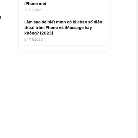
iPhone mới
22/12/2023
t
Làm sao để biết mình có bị chặn số điện
thoại trên iPhone và iMessage hay
không? (2023)
04/11/2023