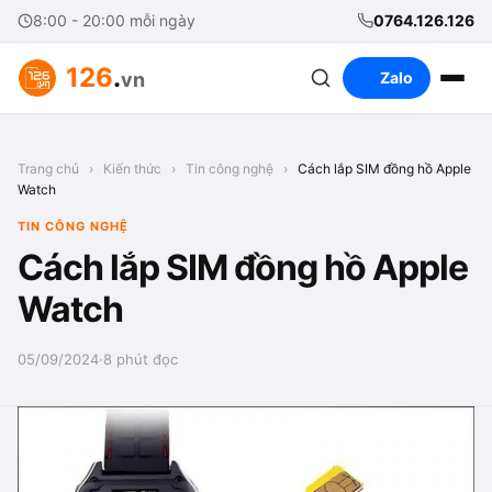
8:00 - 20:00 mỗi ngày
0764.126.126
126
.
vn
Zalo
Trang chủ
›
Kiến thức
›
Tin công nghệ
›
Cách lắp SIM đồng hồ Apple
Watch
TIN CÔNG NGHỆ
Cách lắp SIM đồng hồ Apple
Watch
05/09/2024
·
8 phút đọc