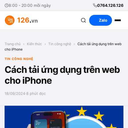
8:00 - 20:00 mỗi ngày
0764.126.126
126
.
vn
Zalo
Trang chủ
›
Kiến thức
›
Tin công nghệ
›
Cách tải ứng dụng trên web
cho iPhone
TIN CÔNG NGHỆ
Cách tải ứng dụng trên web
cho iPhone
18/09/2024
·
8 phút đọc