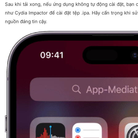
Sau khi tải xong, nếu ứng dụng không tự động cài đặt, bạn c
như Cydia Impactor để cài đặt tệp
.ipa
. Hãy cẩn trọng khi sử
nguồn đáng tin cậy.