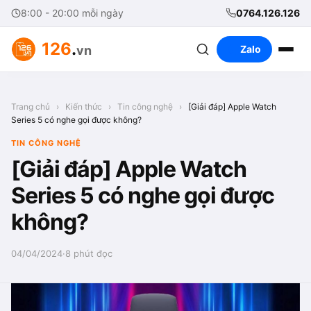
8:00 - 20:00 mỗi ngày
0764.126.126
126
.
vn
Zalo
Trang chủ
›
Kiến thức
›
Tin công nghệ
›
[Giải đáp] Apple Watch
Series 5 có nghe gọi được không?
TIN CÔNG NGHỆ
[Giải đáp] Apple Watch
Series 5 có nghe gọi được
không?
04/04/2024
·
8 phút đọc