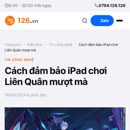
8:00 - 20:00 mỗi ngày
0764.126.126
126
.
vn
Zalo
Trang chủ
›
Kiến thức
›
Tin công nghệ
›
Cách đảm bảo iPad chơi
Liên Quân mượt mà
TIN CÔNG NGHỆ
Cách đảm bảo iPad chơi
Liên Quân mượt mà
16/09/2024
·
9 phút đọc