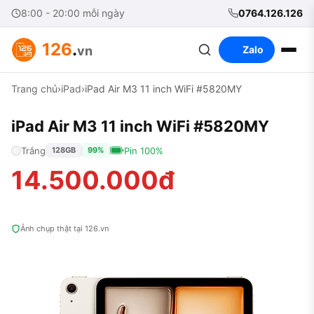
8:00 - 20:00 mỗi ngày
0764.126.126
126
.
vn
Zalo
Trang chủ
›
iPad
›
iPad Air M3 11 inch WiFi #5820MY
iPad Air M3 11 inch WiFi #5820MY
Trắng
Pin 100%
128GB
99%
14.500.000đ
Ảnh chụp thật tại 126.vn