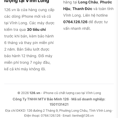
lượng tại Vĩnh Long
hàng tại
Long Châu
,
Phước
Hậu
,
Thanh Đức
và toàn tỉnh
126.vn là cửa hàng cung cấp
Vĩnh Long. Liên hệ hotline
các dòng iPhone mới và cũ
0764.126.126
để được tư
tại Vĩnh Long. Các máy được
vấn nhanh nhất.
kiểm tra qua
30 tiêu chí
trước khi bán, kèm bảo hành
6 tháng và thay pin miễn phí
2 năm. Bản Siêu lướt được
bảo hành 12 tháng. Đổi máy
miễn phí trong 7 ngày đầu,
kể cả khi máy không lỗi.
© 2026
126.vn
- iPhone cũ chất lượng cao tại Vĩnh Long
Công Ty TNHH MTV Bảo Minh 126 · Mã số doanh nghiệp:
1501131421
Địa chỉ ĐKKD: 126 đường 2 Tháng 9, Phường Long Châu, Tỉnh Vĩnh Long ·
Điện thoại: 0764.126.126 · Email: lienhe@126.vn