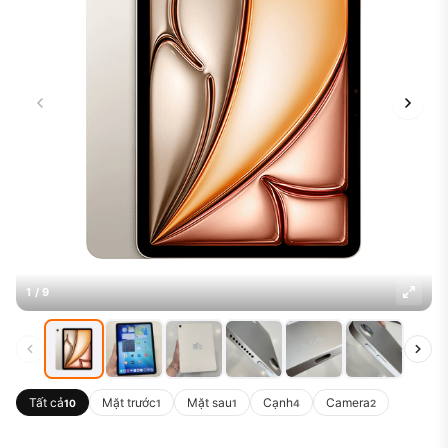
1 / 9
Tất cả
Mặt trước
Mặt sau
Cạnh
Camera
10
1
1
4
2