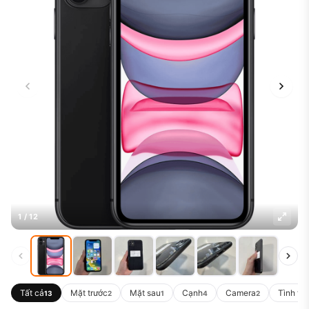
1 / 12
Tất cả
Mặt trước
Mặt sau
Cạnh
Camera
Tình tr
13
2
1
4
2