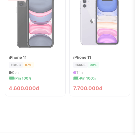
iPhone 11
iPhone 11
ĐÃ BÁN
ĐÃ BÁN
128GB
97%
256GB
99%
Đen
Tím
Pin 100%
Pin 100%
4.600.000đ
7.700.000đ