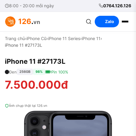
8:00 - 20:00 mỗi ngày
0764.126.126
126
.
vn
Zalo
Trang chủ
›
iPhone Cũ
›
iPhone 11 Series
›
iPhone 11
›
iPhone 11 #27173L
iPhone 11 #27173L
Đen
Pin 100%
256GB
98%
7.500.000đ
Ảnh chụp thật tại 126.vn