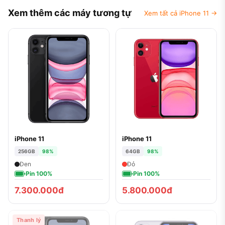
Xem thêm các máy tương tự
Xem tất cả iPhone 11 →
iPhone 11
iPhone 11
256GB
98%
64GB
98%
Đen
Đỏ
Pin 100%
Pin 100%
7.300.000đ
5.800.000đ
Thanh lý