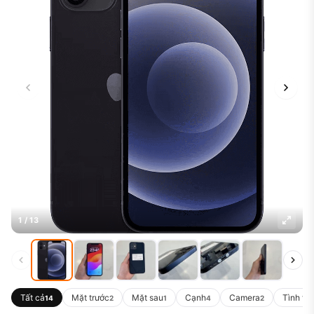
1 / 13
Tất cả
Mặt trước
Mặt sau
Cạnh
Camera
Tình tr
14
2
1
4
2