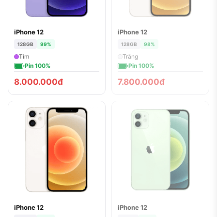
iPhone 12
iPhone 12
ĐÃ BÁN
128GB
99%
128GB
98%
Tím
Trắng
Pin 100%
Pin 100%
8.000.000đ
7.800.000đ
iPhone 12
iPhone 12
ĐÃ BÁN