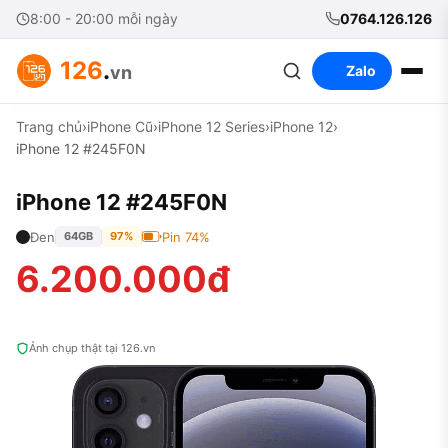
8:00 - 20:00 mỗi ngày
0764.126.126
126
.
vn
Zalo
Trang chủ
›
iPhone Cũ
›
iPhone 12 Series
›
iPhone 12
›
iPhone 12 #245F0N
iPhone 12 #245F0N
Đen
Pin 74%
64GB
97%
6.200.000đ
Ảnh chụp thật tại 126.vn