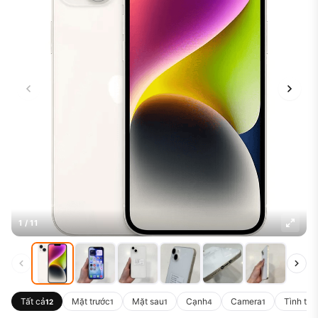
1 / 11
Tất cả
Mặt trước
Mặt sau
Cạnh
Camera
Tình trạ
12
1
1
4
1