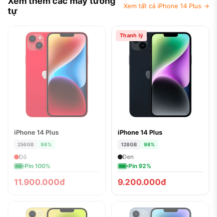
Xem thêm các máy tương
Xem tất cả iPhone 14 Plus →
tự
Thanh lý
iPhone 14 Plus
iPhone 14 Plus
ĐÃ BÁN
256GB
98%
128GB
98%
Đỏ
Đen
Pin 100%
Pin 92%
11.900.000đ
9.200.000đ