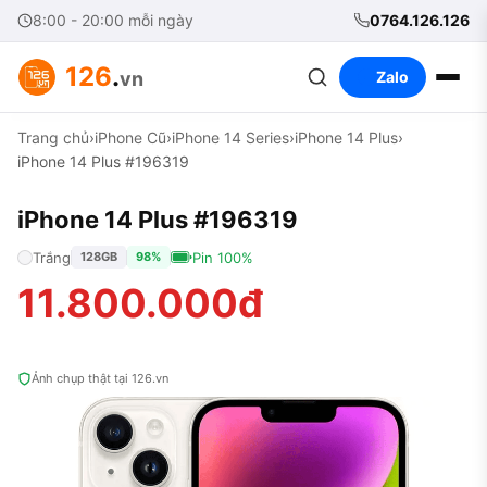
8:00 - 20:00 mỗi ngày
0764.126.126
126
.
vn
Zalo
Trang chủ
›
iPhone Cũ
›
iPhone 14 Series
›
iPhone 14 Plus
›
iPhone 14 Plus #196319
iPhone 14 Plus #196319
Trắng
Pin 100%
128GB
98%
11.800.000đ
Ảnh chụp thật tại 126.vn