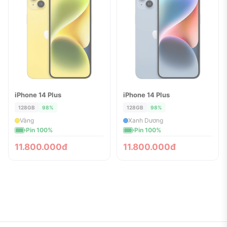
iPhone 14 Plus
iPhone 14 Plus
ĐÃ BÁN
ĐÃ BÁN
128GB
98%
128GB
98%
Vàng
Xanh Dương
Pin 100%
Pin 100%
11.800.000đ
11.800.000đ