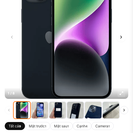
1 / 8
Tất cả
Mặt trước
Mặt sau
Cạnh
Camera
9
1
1
4
1