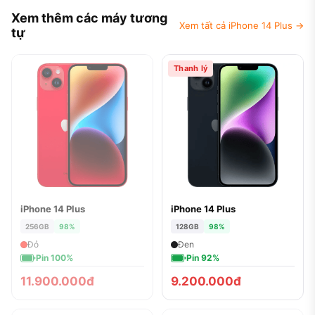
Xem thêm các máy tương
Xem tất cả iPhone 14 Plus →
tự
Thanh lý
iPhone 14 Plus
iPhone 14 Plus
ĐÃ BÁN
256GB
98%
128GB
98%
Đỏ
Đen
Pin 100%
Pin 92%
11.900.000đ
9.200.000đ