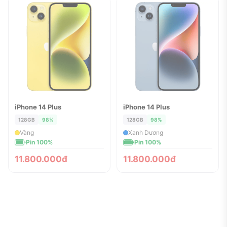
iPhone 14 Plus
iPhone 14 Plus
ĐÃ BÁN
ĐÃ BÁN
128GB
98%
128GB
98%
Vàng
Xanh Dương
Pin 100%
Pin 100%
11.800.000đ
11.800.000đ