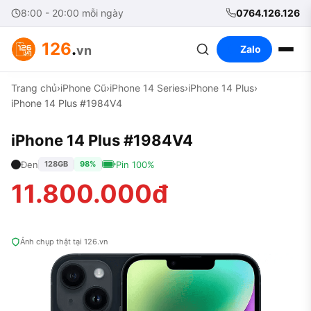
8:00 - 20:00 mỗi ngày
0764.126.126
126
.
vn
Zalo
Trang chủ
›
iPhone Cũ
›
iPhone 14 Series
›
iPhone 14 Plus
›
iPhone 14 Plus #1984V4
iPhone 14 Plus #1984V4
Đen
Pin 100%
128GB
98%
11.800.000đ
Ảnh chụp thật tại 126.vn